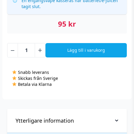
En engångsvape kasseras när batteriet/e-juicen
tagit slut.
95
kr
−
+
Lägg till i varukorg
Lost
Mary
QM600
Snabb leverans
-
Skickas från Sverige
Grape
Betala via Klarna
(20
mg,
Engångs
vape)
mängd
Ytterligare information