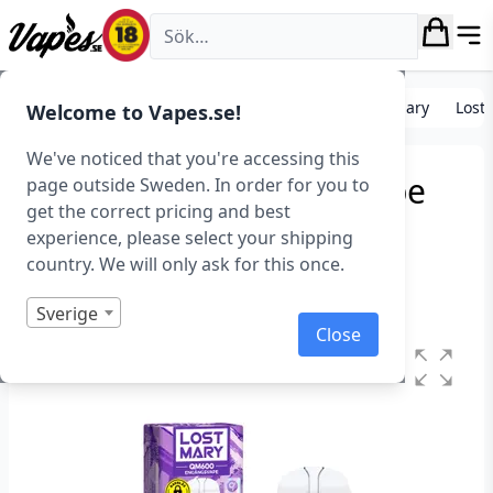
Vapes.se
E-cigarett startkit/paket
Engångs vape
Lost Mary
Lost
Welcome to Vapes.se!
We've noticed that you're accessing this
Lost Mary QM600 – Grape
page outside Sweden. In order for you to
get the correct pricing and best
(20 mg, Engångs vape)
experience, please select your shipping
country. We will only ask for this once.
Art.nr: 43300
I lager
Sverige
Close