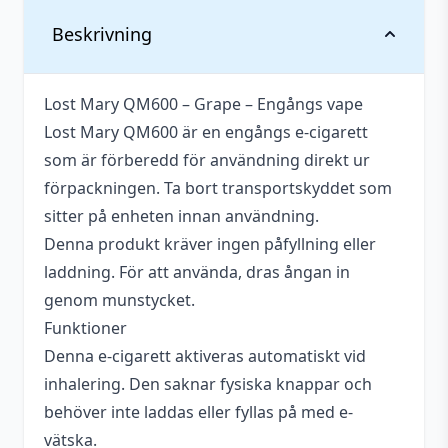
Vikt
0,04 kg
Beskrivning
Antal
1 st
Lost Mary QM600 – Grape – Engångs vape
Innehåller
Okänt
Lost Mary QM600 är en engångs e-cigarett
cooling
som är förberedd för användning direkt ur
Nikotin
20 mg
förpackningen. Ta bort transportskyddet som
sitter på enheten innan användning.
Smakprofil
Vindruva
Denna produkt kräver ingen påfyllning eller
Tillverkare
Lost Mary
laddning. För att använda, dras ångan in
genom munstycket.
Typ
Engångs vape
Funktioner
Vätskekapacitet
2 ml
Denna e-cigarett aktiveras automatiskt vid
inhalering. Den saknar fysiska knappar och
Motstånd (ohm)
1,2 ohm MESH
behöver inte laddas eller fyllas på med e-
Batterikapacitet
340 mAh
vätska.