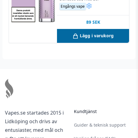
läkare och ta med förpackningen samt
Engångs vape
säkerhetsbilagan.
E-vätskor med nikotin har en hållbarhet på
89
SEK
minst 2 år vid oöppnad förpackning och minst
Lägg i varukorg
1 månad vid öppnad förpackning – vid
förvaring bortom solljus mellan 5-25 °C på en
torr och mörk plats.
Footer
Kundtjänst
Vapes.se startades 2015 i
Lidköping och drivs av
Guider & teknisk support
entusiaster, med mål och