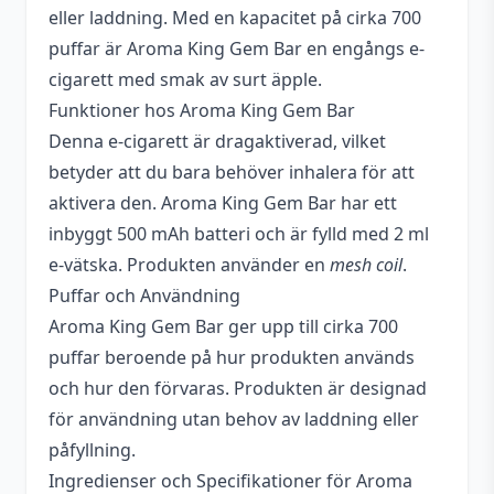
eller laddning. Med en kapacitet på cirka 700
Smakprofil
Äpple
,
Sötsyrligt godis
puffar är Aroma King Gem Bar en engångs e-
cigarett med smak av surt äpple.
Tillverkare
Aroma King
Funktioner hos Aroma King Gem Bar
Typ
Engångs vape
Denna e-cigarett är dragaktiverad, vilket
betyder att du bara behöver inhalera för att
Vätskekapacitet
2 ml
aktivera den. Aroma King Gem Bar har ett
inbyggt 500 mAh batteri och är fylld med 2 ml
e-vätska. Produkten använder en
mesh coil
.
Puffar och Användning
Aroma King Gem Bar ger upp till cirka 700
puffar beroende på hur produkten används
och hur den förvaras. Produkten är designad
för användning utan behov av laddning eller
påfyllning.
Ingredienser och Specifikationer för Aroma