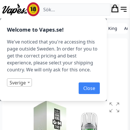
Vapes.se
E-cigarett startkit/paket
Engångs vape
Aroma King
Ar
Welcome to Vapes.se!
We've noticed that you're accessing this
Aroma King – Gem Bar –
page outside Sweden. In order for you to
get the correct pricing and best
Sour Apple (20 mg,
experience, please select your shipping
Disposable)
country. We will only ask for this once.
Art.nr: 41998
Sverige
Close
Slut i lager