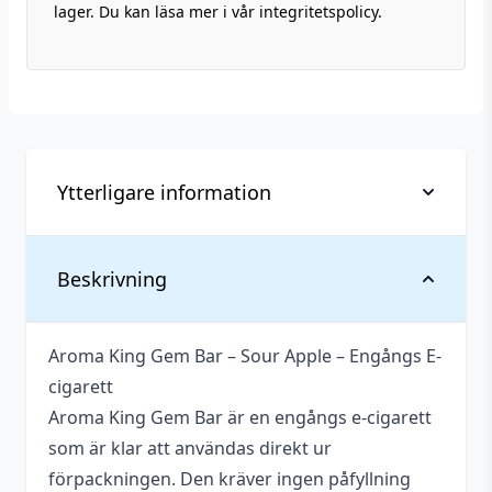
lager. Du kan läsa mer i vår integritetspolicy.
Ytterligare information
Vikt
0,037 kg
Beskrivning
Antal
1 st
Aroma King Gem Bar – Sour Apple – Engångs E-
Blandning
50VG / 50PG
cigarett
Innehåller
Aroma King Gem Bar är en engångs e-cigarett
Okänt
cooling
som är klar att användas direkt ur
förpackningen. Den kräver ingen påfyllning
Nikotin
20 mg