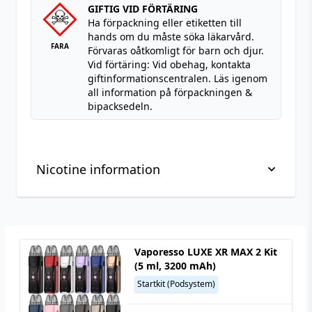
GIFTIG VID FÖRTÄRING
Ha förpackning eller etiketten till
hands om du måste söka läkarvård.
FARA
Förvaras oåtkomligt för barn och djur.
Vid förtäring: Vid obehag, kontakta
giftinformationscentralen. Läs igenom
all information på förpackningen &
bipacksedeln.
Nicotine information
Viktig information om hantering av nikotin, läs
innan köp
Vaporesso LUXE XR MAX 2 Kit
Nikotin är ett mycket beroendeframkallande
(5 ml, 3200 mAh)
ämne.
Startkit (Podsystem)
Nikotin är giftigt i ren form. Denna produkt är