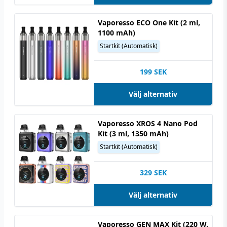
exponerats.
Vaporesso ECO One Kit (2 ml,
Använd gärna handskar och undvik att röra
1100 mAh)
dina ögon och ditt ansikte vid hantering av
Startkit (Automatisk)
nikotin.
Nikotin- & tobaksprodukter har en laglig
199
SEK
åldersgräns på 18 år.
Välj alternativ
Denna produkt är endast avsedd för vuxna
rökare.
För optimal livslängd på din nikotinvätska bör
Vaporesso XROS 4 Nano Pod
Kit (3 ml, 1350 mAh)
den förvaras i 12 °C.
Startkit (Automatisk)
Förvara all din utrustning och alla nikotinvaror
utom räckhåll för barn och husdjur.
329
SEK
Läs igenom säkerhetsbilagan innan
användning.
Välj alternativ
Uppsök alltid läkare och/eller akutmottagning
om du misstänker att ditt barn fått i sig nikotin,
Vaporesso GEN MAX Kit (220 W,