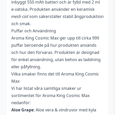
Typ
Engångs vape
inbyggt 550 mAh batteri och är fylld med 2 ml
e-vätska. Produkten använder en keramisk
Vätskekapacitet
2 ml
mesh coil
som säkerställer stabil ångproduktion
och smak.
Puffar och Användning
Aroma King Cosmic Max ger upp till cirka 999
puffar beroende på hur produkten används
och hur den förvaras. Produkten är designad
för enkel användning, utan behov av laddning
eller påfyllning.
Vilka smaker finns det till Aroma King Cosmic
Max
Vi har listat våra samtliga smaker ur
sortimentet för Aroma King Cosmic Max
nedanför:
Aloe Grape
: Aloe vera & vindruvor med kyla