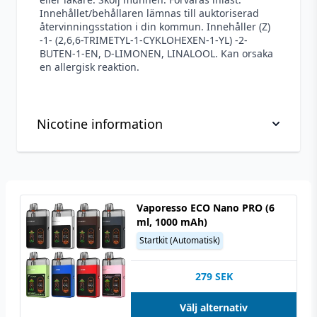
Innehållet/behållaren lämnas till auktoriserad
återvinningsstation i din kommun. Innehåller (Z)
-1- (2,6,6-TRIMETYL-1-CYKLOHEXEN-1-YL) -2-
BUTEN-1-EN, D-LIMONEN, LINALOOL. Kan orsaka
en allergisk reaktion.
Nicotine information
Viktig information om hantering av nikotin, läs
innan köp
Vaporesso ECO Nano PRO (6
Nikotin är ett mycket beroendeframkallande
ml, 1000 mAh)
ämne.
Startkit (Automatisk)
Nikotin är giftigt i ren form. Denna produkt är
utspädd men ska användas med försiktighet.
279
SEK
Vid kontakt av nikotin på huden bör du alltid
Välj alternativ
noggrant tvätta den av den del som