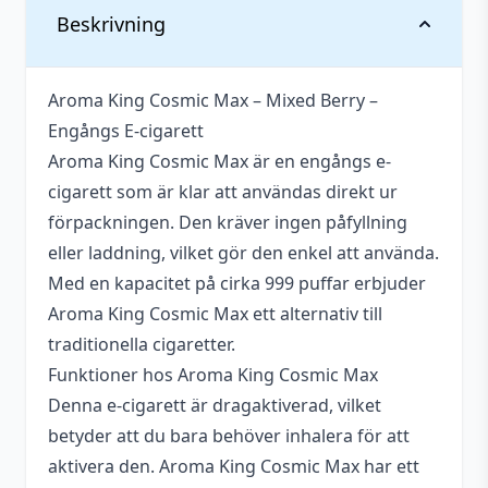
Vikt
0,036 kg
Beskrivning
Antal
1 st
Aroma King Cosmic Max – Mixed Berry –
Batterikapacitet
550 mAh
Engångs E-cigarett
Blandning
50VG / 50PG
Aroma King Cosmic Max är en engångs e-
cigarett som är klar att användas direkt ur
Innehåller
Okänt
förpackningen. Den kräver ingen påfyllning
cooling
eller laddning, vilket gör den enkel att använda.
Motstånd (ohm)
1,4 ohm Ceramic (Mesh) Coil
Med en kapacitet på cirka 999 puffar erbjuder
Aroma King Cosmic Max ett alternativ till
Nikotin
20 mg
traditionella cigaretter.
Serie
Cosmic Max
Funktioner hos Aroma King Cosmic Max
Denna e-cigarett är dragaktiverad, vilket
Smakprofil
Bär
,
Blandade bär
betyder att du bara behöver inhalera för att
Tillverkare
Aroma King
aktivera den. Aroma King Cosmic Max har ett