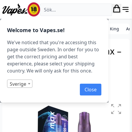
Vapes.se
E-cigarett startkit/paket
Engångs vape
Aroma King
Ar
Welcome to Vapes.se!
We've noticed that you're accessing this
Aroma King – Cosmic Max –
page outside Sweden. In order for you to
get the correct pricing and best
Mixed Berry (20 mg,
experience, please select your shipping
Disposable)
country. We will only ask for this once.
Art.nr: 42596
Sverige
Close
Slut i lager