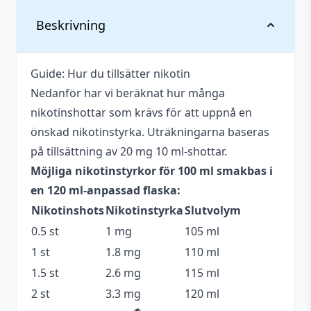
Vikt
0,136 kg
Beskrivning
Anpassad för
Upp till 3 mg
nikotinstyrka
Guide: Hur du tillsätter nikotin
Nedanför har vi beräknat hur många
Antal ml
100 ml
nikotinshottar som krävs för att uppnå en
Blandning
70VG / 30PG
önskad nikotinstyrka. Uträkningarna baseras
på tillsättning av 20 mg 10 ml-shottar.
Flaskstorlek
120 ml
Möjliga nikotinstyrkor för 100 ml smakbas i
Serie
Fizzy
en 120 ml-anpassad flaska:
Nikotinshots
Nikotinstyrka
Slutvolym
Tillverkare
Mohawk & Co.
0.5 st
1 mg
105 ml
Tillverkningsland
Malaysia
1 st
1.8 mg
110 ml
Typ
Shortfill
1.5 st
2.6 mg
115 ml
2 st
3.3 mg
120 ml
Utrymme för
20 ml (2 st)