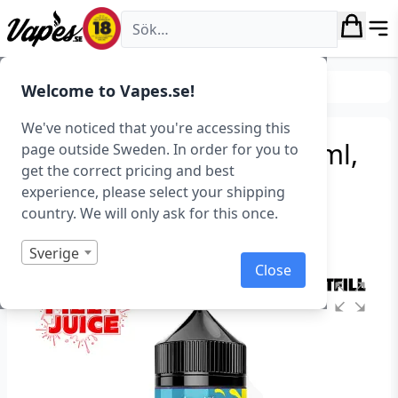
Vapes.se
E-juice
Shortfills
Welcome to Vapes.se!
We've noticed that you're accessing this
Fizzy – Lemon Tart (100 ml,
page outside Sweden. In order for you to
get the correct pricing and best
Shortfill)
experience, please select your shipping
country. We will only ask for this once.
Art.nr: 39049
I lager
Sverige
Close