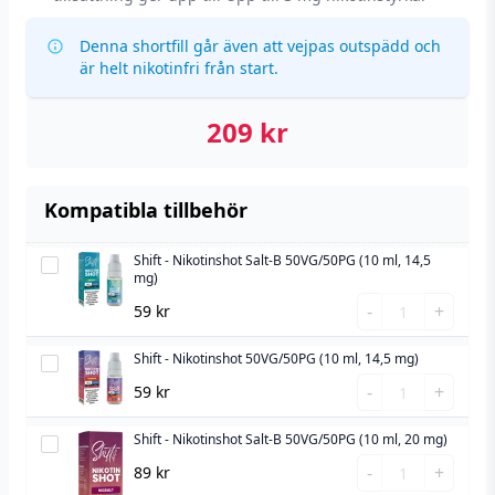
Denna shortfill går även att vejpas outspädd och
är helt nikotinfri från start.
209
kr
Kompatibla tillbehör
Shift - Nikotinshot Salt-B 50VG/50PG (10 ml, 14,5
Shift
mg)
-
Shift
-
+
59
kr
Nikotinshot
-
Salt-
Nikotinshot
Shift - Nikotinshot 50VG/50PG (10 ml, 14,5 mg)
Shift
B
Salt-
Shift
-
-
+
59
kr
50VG/50PG
B
-
Nikotinshot
(10
50VG/50PG
Nikotinshot
Shift - Nikotinshot Salt-B 50VG/50PG (10 ml, 20 mg)
50VG/50PG
Shift
ml,
(10
50VG/50PG
Shift
(10
-
-
+
89
kr
14,5
ml,
(10
-