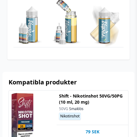
nikotinshots
Smakprofil
Citronpaj
Beskrivande
Söt
,
Krämig
Kompatibla produkter
Shift - Nikotinshot 50VG/50PG
(10 ml, 20 mg)
50VG
Smaklös
Nikotinshot
79
SEK