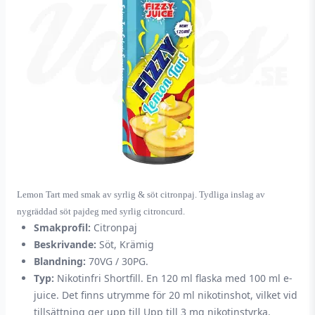
Lemon Tart med smak av syrlig & söt citronpaj. Tydliga inslag av
nygräddad söt pajdeg med syrlig citroncurd.
Smakprofil:
Citronpaj
Beskrivande:
Söt, Krämig
Blandning:
70VG / 30PG.
Typ:
Nikotinfri Shortfill. En 120 ml flaska med 100 ml e-
juice. Det finns utrymme för 20 ml nikotinshot, vilket vid
tillsättning ger upp till Upp till 3 mg nikotinstyrka.