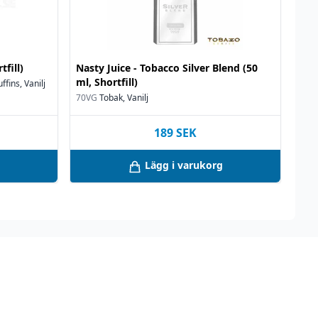
tfill)
Nasty Juice - Tobacco Silver Blend (50
ml, Shortfill)
ffins, Vanilj
70VG
Tobak, Vanilj
189
SEK
Lägg i varukorg