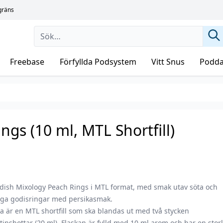
sgräns
Freebase
Förfyllda Podsystem
Vitt Snus
Podda
gs (10 ml, MTL Shortfill)
dish Mixology Peach Rings i MTL format, med smak utav söta och
liga godisringar med persikasmak.
a är en MTL shortfill som ska blandas ut med två stycken
tinshottar (20 ml). Flaskan är fylld med 10 ml arom och har en stor