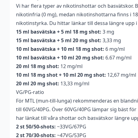
Okänt
cooling
Vi har flera typer av nikotinshottar och basvätskor. B
nikotinfria (0 mg), medan nikotinshottarna finns i 
Serie
Swedish Mixology MTL
nikotinstyrka. Du hittar länkar till dessa längre upp 
Smakprofil
Godis
,
Persika
,
Gelegodis
,
Godisri
15 ml basvätska + 5 ml 18 mg shot:
3 mg
15 ml basvätska + 5 ml 20 mg shot:
3,33 mg
Tillverkare
Swedish Mixology
10 ml basvätska + 10 ml 18 mg shot:
6 mg/ml
Tillverkningsland
Sverige
10 ml basvätska + 10 ml 20 mg shot:
6.67 mg/ml
20 ml 18 mg shot:
12 mg/ml
Typ
Shortfill (MTL)
10 ml 18 mg shot + 10 ml 20 mg shot:
12,67 mg/ml
Utrymme för
20 ml (2 st)
20 ml 20 mg shot:
13,33 mg/ml
nikotinshots
VG/PG-ratio
För MTL (mun-till-lunga) rekommenderas en blandn
till 60VG/40PG. Över 60VG/40PG lämpar sig bäst för D
har länkat till våra shottar och basvätskor längre up
2 st 50/50-shots:
~33VG/67PG
2 st 70/30-shots:
~47VG/53PG