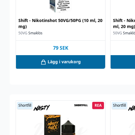
Shift - Nikotinshot 50VG/50PG (10 ml, 20
Shift - Ni
mg)
ml, 20 mg
50VG
Smaklös
50VG
Smakl
79
SEK
Lägg i varukorg
Shortfill
REA
Shortfill