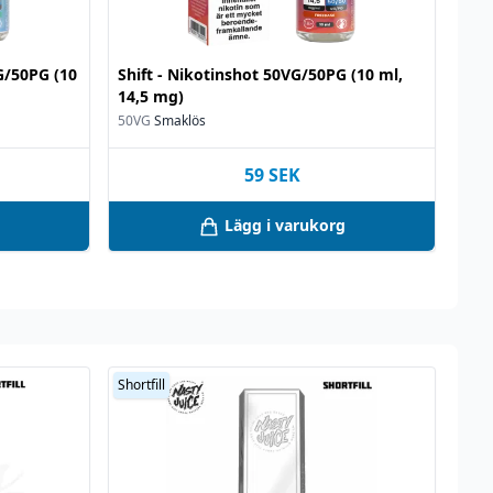
VG/50PG (10
Shift - Nikotinshot 50VG/50PG (10 ml,
14,5 mg)
50VG
Smaklös
59
SEK
Lägg i varukorg
Shortfill