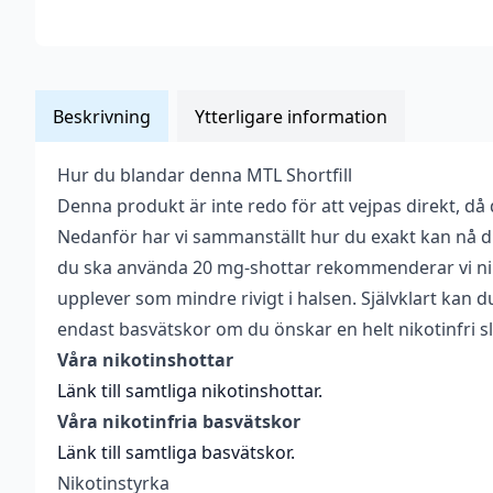
Beskrivning
Ytterligare information
Hur du blandar denna MTL Shortfill
Vikt
0,025 kg
Denna produkt är inte redo för att vejpas direkt, då
Anpassad för
Nedanför har vi sammanställt hur du exakt kan nå d
Upp till 13,33 mg
nikotinstyrka
du ska använda 20 mg-shottar rekommenderar vi ni
upplever som mindre rivigt i halsen. Självklart kan
Antal ml
10 ml
endast basvätskor om du önskar en helt nikotinfri s
Beskrivande
Godis
,
Söt
,
Syrlig
Våra nikotinshottar
Blandning
0VG / 100PG
Länk till samtliga nikotinshottar.
Våra nikotinfria basvätskor
Flaskstorlek
30 ml
Länk till samtliga basvätskor.
Innehåller
Nikotinstyrka