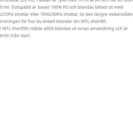
30 ml. Outspädd är basen 100% PG och blandas lättast ut med
G/25PG-shottar eller 70VG/30PG-shottar. Se den längre nedanståe
rivningen för hur du enkelt blandar din MTL shortfill.
 MTL shortfills måste alltid blandas ut innan användning och är
tinfri från start.