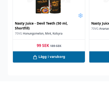
Nasty Juice - Devil Teeth (50 ml,
Nasty Juice
Shortfill)
70VG
Ananas,
70VG
Honungsmelon, Mint, Kolsyra
99 SEK
189 SEK
Lägg i varukorg
Footer