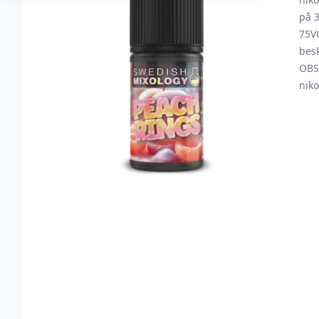
på 
75V
besk
OBS!
niko