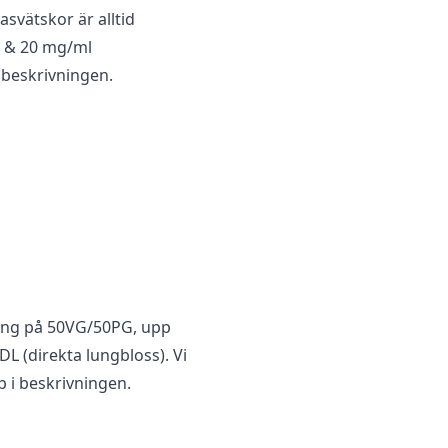
asvätskor är alltid
18 & 20 mg/ml
i beskrivningen.
ngar Persika
,
Sötsyrligt godis
ing på 50VG/50PG, upp
L (direkta lungbloss). Vi
p i beskrivningen.