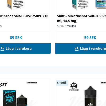
kotinshot Salt-B 50VG/50PG (10
Shift - Nikotinshot Salt-B 50
)
ml, 14,5 mg)
ös
50VG
Smaklös
89
SEK
59
SEK
Lägg i varukorg
Lägg i varukorg
Shortfill