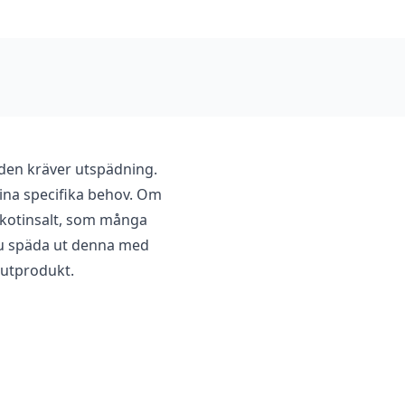
 den kräver utspädning.
ina specifika behov. Om
kotinsalt, som många
 du späda ut denna med
lutprodukt.