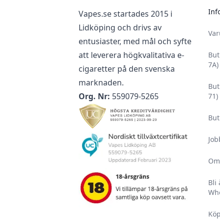
Inf
Vapes.se startades 2015 i
Lidköping och drivs av
Va
entusiaster, med mål och syfte
att leverera högkvalitativa e-
But
7A)
cigaretter på den svenska
marknaden.
But
Org. Nr:
559079-5265
71)
But
Job
Om
Bli
Who
Köp