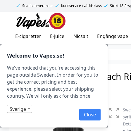
Snabba leveranser
Kundservice i världsklass
Strikt 18-år
Vapes.se
E-cigaretter
E-juice
Nicsalt
Engångs vape
E-juice
E-juice varumärken
Welcome to Vapes.se!
We've noticed that you're accessing this
Swedish Mixology – Peach Rin
page outside Sweden. In order for you to
get the correct pricing and best
Art.nr: 42419
experience, please select your shipping
I lager
country. We will only ask for this once.
Sverige
Swe
Close
syr
Dett
niko