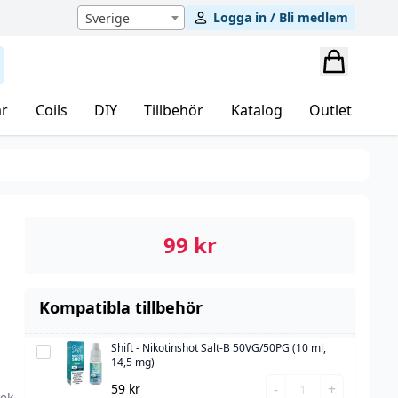
Logga in / Bli medlem
Sverige
r
Coils
DIY
Tillbehör
Katalog
Outlet
99
kr
Kompatibla tillbehör
Shift - Nikotinshot Salt-B 50VG/50PG (10 ml,
Shift
14,5 mg)
-
Shift
-
+
59
kr
Nikotinshot
lek