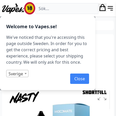
Vapes.se
E-juice
E-juice varumärken
Welcome to Vapes.se!
We've noticed that you're accessing this
Nasty ModMate –
page outside Sweden. In order for you to
get the correct pricing and best
Watermelon Ice (50 ml,
experience, please select your shipping
Shortfill)
country. We will only ask for this once.
Art.nr: 40754
Sverige
Close
Slut i lager