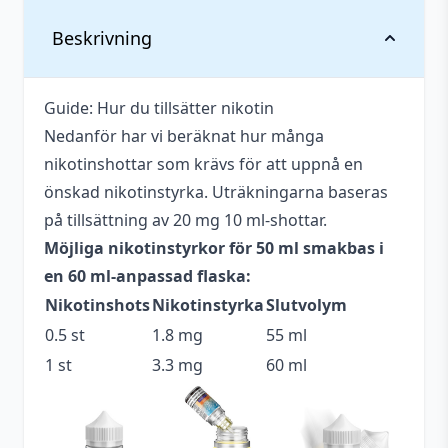
Vikt
0,088 kg
Beskrivning
Anpassad för
Upp till 3 mg
nikotinstyrka
Guide: Hur du tillsätter nikotin
Nedanför har vi beräknat hur många
Antal
1 st
nikotinshottar som krävs för att uppnå en
Antal ml
50 ml
önskad nikotinstyrka. Uträkningarna baseras
på tillsättning av 20 mg 10 ml-shottar.
Beskrivande
Fruktig
,
Kylig
Möjliga nikotinstyrkor för 50 ml smakbas i
Blandning
70VG / 30PG
en 60 ml-anpassad flaska:
Nikotinshots
Nikotinstyrka
Slutvolym
Flaskstorlek
60 ml
0.5 st
1.8 mg
55 ml
Innehåller
Ja
1 st
3.3 mg
60 ml
cooling
Serie
Nasty ModMate