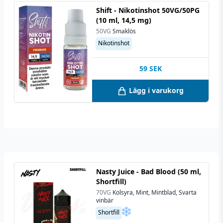
Shift - Nikotinshot 50VG/50PG
(10 ml, 14,5 mg)
50VG
Smaklös
Nikotinshot
59
SEK
Lägg i varukorg
Nasty Juice - Bad Blood (50 ml,
Shortfill)
70VG
Kolsyra, Mint, Mintblad, Svarta
vinbär
Shortfill