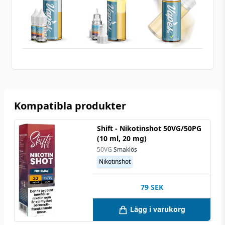
Smakprofil
Mentol
,
Vattenmelon
Tillverkare
Nasty Worldwide
Tillverkningsland
Malaysia
Typ
Shortfill
Utrymme för
10 ml (1 st)
nikotinshots
Kompatibla produkter
Shift - Nikotinshot 50VG/50PG
(10 ml, 20 mg)
50VG
Smaklös
Nikotinshot
79
SEK
Lägg i varukorg