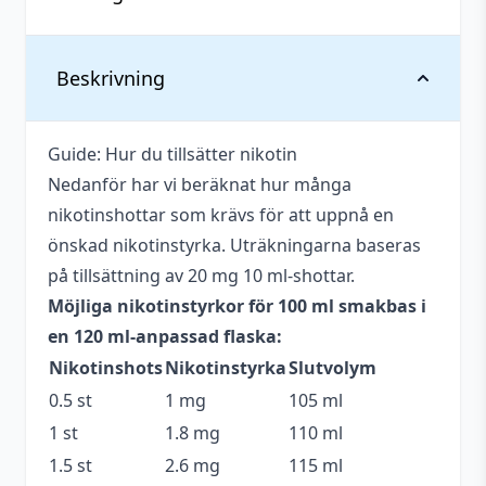
mängd
Vikt
0,146 kg
Beskrivning
Serie
Holy Smokes
Guide: Hur du tillsätter nikotin
Anpassad för
Upp till 3 mg
Nedanför har vi beräknat hur många
nikotinstyrka
nikotinshottar som krävs för att uppnå en
Antal ml
100 ml
önskad nikotinstyrka. Uträkningarna baseras
på tillsättning av 20 mg 10 ml-shottar.
Beskrivande
Mjölkig
,
Söt
,
Tobak
,
Krämig
Möjliga nikotinstyrkor för 100 ml smakbas i
Blandning
70VG / 30PG
en 120 ml-anpassad flaska:
Nikotinshots
Nikotinstyrka
Slutvolym
Flaskstorlek
120 ml
0.5 st
1 mg
105 ml
Innehåller
Nej
1 st
1.8 mg
110 ml
cooling
1.5 st
2.6 mg
115 ml
Smakprofil
Mjölk
,
Tobak
,
Vanilj