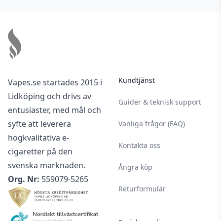
Footer
Kundtjänst
Vapes.se startades 2015 i
Lidköping och drivs av
Guider & teknisk support
entusiaster, med mål och
syfte att leverera
Vanliga frågor (FAQ)
högkvalitativa e-
Kontakta oss
cigaretter på den
svenska marknaden.
Ångra köp
Org. Nr:
559079-5265
Returformulär