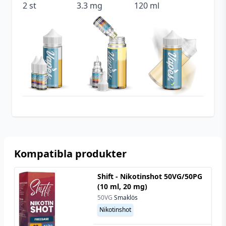
2 st
3.3 mg
120 ml
Tillverkare
Holy Cow
Utrymme för
20 ml (2 st)
nikotinshots
Typ
Shortfill
Kompatibla produkter
Shift - Nikotinshot 50VG/50PG
(10 ml, 20 mg)
50VG
Smaklös
Nikotinshot