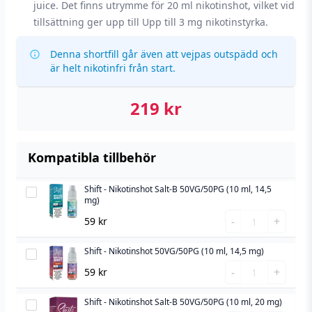
juice. Det finns utrymme för 20 ml nikotinshot, vilket vid
tillsättning ger upp till Upp till 3 mg nikotinstyrka.
Denna shortfill går även att vejpas outspädd och
är helt nikotinfri från start.
219
kr
Kompatibla tillbehör
Shift - Nikotinshot Salt-B 50VG/50PG (10 ml, 14,5
Shift
mg)
-
Shift
-
+
59
kr
Nikotinshot
-
Salt-
Nikotinshot
Shift - Nikotinshot 50VG/50PG (10 ml, 14,5 mg)
Shift
B
Salt-
Shift
-
-
+
59
kr
50VG/50PG
B
-
Nikotinshot
(10
50VG/50PG
Nikotinshot
Shift - Nikotinshot Salt-B 50VG/50PG (10 ml, 20 mg)
50VG/50PG
Shift
ml,