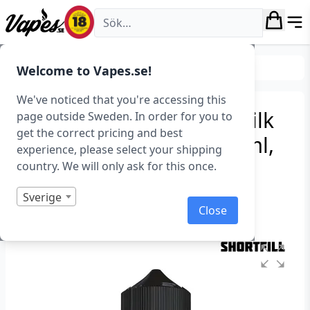
Vapes.se
E-juice
Smaker
Tobak
Welcome to Vapes.se!
We've noticed that you're accessing this
Holy Smokes – Vanilla Milk
page outside Sweden. In order for you to
get the correct pricing and best
Kentucky Tobacco (100 ml,
experience, please select your shipping
Shortfill)
country. We will only ask for this once.
Art.nr: 41157
Sverige
Close
I lager