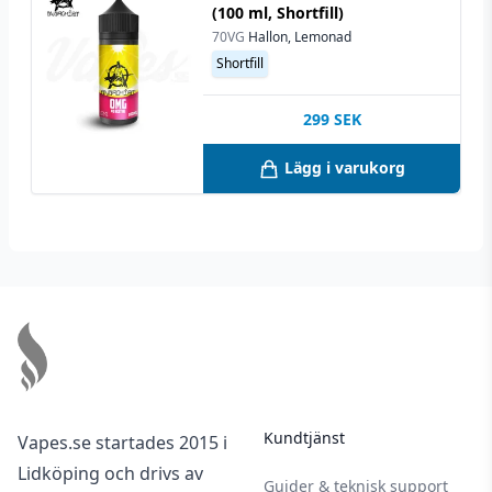
(100 ml, Shortfill)
70VG
Hallon, Lemonad
Shortfill
299
SEK
Lägg i varukorg
Footer
Kundtjänst
Vapes.se startades 2015 i
Lidköping och drivs av
Guider & teknisk support