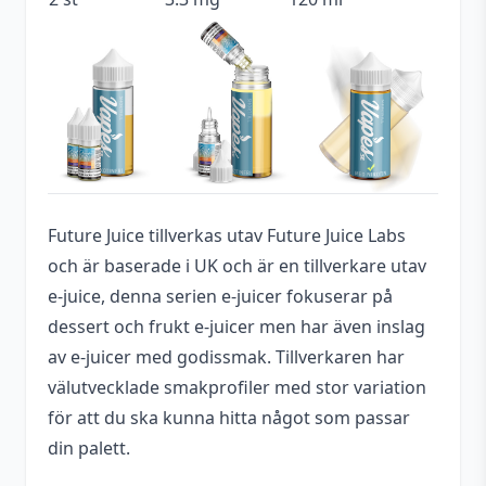
Tillverkare
Future Juice Labs
Typ
Shortfill
Utrymme för
20 ml (2 st)
nikotinshots
Future Juice tillverkas utav Future Juice Labs
och är baserade i UK och är en tillverkare utav
e-juice, denna serien e-juicer fokuserar på
dessert och frukt e-juicer men har även inslag
av e-juicer med godissmak. Tillverkaren har
välutvecklade smakprofiler med stor variation
för att du ska kunna hitta något som passar
din palett.