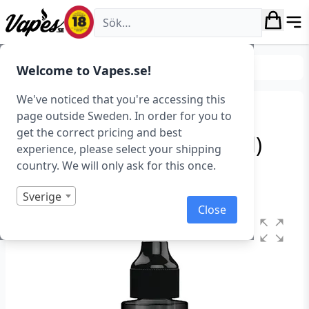
Vapes.se
E-juice
E-juice varumärken
Welcome to Vapes.se!
We've noticed that you're accessing this
Future Juice – Vanilla
page outside Sweden. In order for you to
get the correct pricing and best
Custard (100 ml, Shortfill)
experience, please select your shipping
country. We will only ask for this once.
Art.nr: 42453
I lager
Sverige
Close