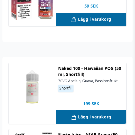
59
SEK
Lägg i varukorg
Naked 100 - Hawaiian POG (50
ml, Shortfill)
70VG
Apelsin, Guava, Passionsfrukt
Shortfill
199
SEK
Lägg i varukorg
Nasty Juice - ASAP Grape (50