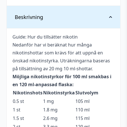
Vikt
0,138 kg
Beskrivning
Anpassad för
Upp till 3 mg
nikotinstyrka
Guide: Hur du tillsätter nikotin
Nedanför har vi beräknat hur många
Antal ml
100 ml
nikotinshottar som krävs för att uppnå en
Beskrivande
Mjölkig
,
Söt
,
Krämig
önskad nikotinstyrka. Uträkningarna baseras
på tillsättning av 20 mg 10 ml-shottar.
Blandning
65VG / 35PG
Möjliga nikotinstyrkor för 100 ml smakbas i
Flaskstorlek
120 ml
en 120 ml-anpassad flaska:
Nikotinshots
Nikotinstyrka
Slutvolym
Innehåller
Nej
cooling
0.5 st
1 mg
105 ml
1 st
1.8 mg
110 ml
Serie
Future Juice
1.5 st
2.6 mg
115 ml
Smakprofil
Mjölk
,
Vanilj
,
Vaniljsås
2 st
3.3 mg
120 ml