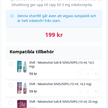
tillsättning ger upp till Upp till 3 mg nikotinstyrka.
Denna shortfill går även att vejpas outspädd och
är helt nikotinfri från start.
199
kr
Kompatibla tillbehör
Shift - Nikotinshot Salt-B 50VG/50PG (10 ml, 14,5
Shift
mg)
-
Shift
-
+
59
kr
Nikotinshot
-
Salt-
Nikotinshot
Shift - Nikotinshot 50VG/50PG (10 ml, 14,5 mg)
Shift
B
Salt-
Shift
-
-
+
59
kr
50VG/50PG
B
-
Nikotinshot
(10
50VG/50PG
Nikotinshot
Shift - Nikotinshot Salt-B 50VG/50PG (10 ml, 20 mg)
50VG/50PG
Shift
ml,
(10
50VG/50PG
Shift