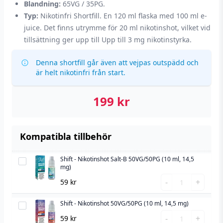
Blandning:
65VG / 35PG.
Typ:
Nikotinfri Shortfill. En 120 ml flaska med 100 ml e-
juice. Det finns utrymme för 20 ml nikotinshot, vilket vid
tillsättning ger upp till Upp till 3 mg nikotinstyrka.
Denna shortfill går även att vejpas outspädd och
är helt nikotinfri från start.
199
kr
Kompatibla tillbehör
Shift - Nikotinshot Salt-B 50VG/50PG (10 ml, 14,5
Shift
mg)
-
Shift
-
+
59
kr
Nikotinshot
-
Salt-
Nikotinshot
Shift - Nikotinshot 50VG/50PG (10 ml, 14,5 mg)
Shift
B
Salt-
Shift
-
-
+
59
kr
50VG/50PG