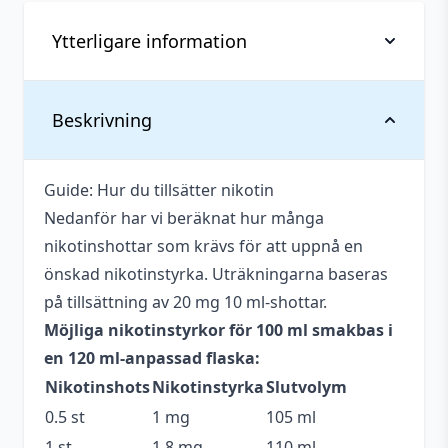
Shortfill)
mängd
Ytterligare information
Vikt
0,142 kg
Beskrivning
Anpassad för
Upp till 3 mg
nikotinstyrka
Guide: Hur du tillsätter nikotin
Nedanför har vi beräknat hur många
Antal ml
100 ml
nikotinshottar som krävs för att uppnå en
Beskrivande
Bärig
,
Godis
,
Söt
,
Syrlig
önskad nikotinstyrka. Uträkningarna baseras
på tillsättning av 20 mg 10 ml-shottar.
Blandning
65VG / 35PG
Möjliga nikotinstyrkor för 100 ml smakbas i
Flaskstorlek
120 ml
en 120 ml-anpassad flaska:
Nikotinshots
Nikotinstyrka
Slutvolym
Innehåller
Nej
cooling
0.5 st
1 mg
105 ml
1 st
1.8 mg
110 ml