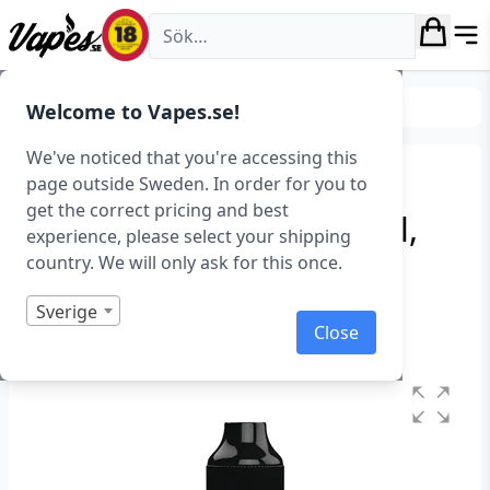
Vapes.se
E-juice
E-juice varumärken
Welcome to Vapes.se!
We've noticed that you're accessing this
Future Juice – Blue
page outside Sweden. In order for you to
get the correct pricing and best
Raspberry Candy (100 ml,
experience, please select your shipping
Shortfill)
country. We will only ask for this once.
Art.nr: 42445
Sverige
Close
I lager