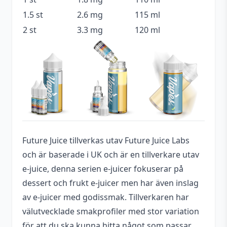
Serie
Future Juice
1.5 st
2.6 mg
115 ml
Blåbär
,
Blåhallon
,
Godis
,
Smakprofil
2 st
3.3 mg
120 ml
Hallon
,
Godiskaramell
Tillverkare
Future Juice Labs
Typ
Shortfill
Utrymme för
20 ml (2 st)
nikotinshots
Future Juice tillverkas utav Future Juice Labs
och är baserade i UK och är en tillverkare utav
e-juice, denna serien e-juicer fokuserar på
dessert och frukt e-juicer men har även inslag
av e-juicer med godissmak. Tillverkaren har
välutvecklade smakprofiler med stor variation
för att du ska kunna hitta något som passar