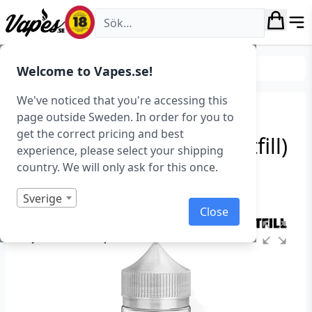
Vapes.se
E-juice
Smaker
Drycker
Welcome to Vapes.se!
We've noticed that you're accessing this
Yaeliq – Raspberry
page outside Sweden. In order for you to
get the correct pricing and best
Milkshake (100 ml, Shortfill)
experience, please select your shipping
country. We will only ask for this once.
Art.nr: 39615
Slut i lager
Sverige
Close