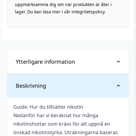
uppmärksamma dig om när produkten är åter i
lager. Du kan läsa mer i vår integritetspolicy.
Ytterligare information
Vikt
0,134 kg
Beskrivning
Anpassad för
3 mg
nikotinstyrka
Guide: Hur du tillsätter nikotin
Nedanför har vi beräknat hur många
Antal ml
100 ml
nikotinshottar som krävs för att uppnå en
Beskrivande
Bärig
,
Mjölkig
,
Söt
,
Krämig
önskad nikotinstyrka. Uträkningarna baseras