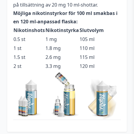
på tillsättning av 20 mg 10 ml-shottar.
Blandning
70VG / 30PG
Möjliga nikotinstyrkor för 100 ml smakbas i
Flaskstorlek
120 ml
en 120 ml-anpassad flaska:
Nikotinshots
Nikotinstyrka
Slutvolym
Innehåller
Nej
cooling
0.5 st
1 mg
105 ml
1 st
1.8 mg
110 ml
Serie
Yaeliq
1.5 st
2.6 mg
115 ml
Grädde
,
Hallon
,
Milkshake
,
Smakprofil
2 st
3.3 mg
120 ml
Mjölk
Tillverkare
Yaeliq
Tillverkningsland
Israel
Typ
Shortfill
Utrymme för
20 ml (2 st)
nikotinshots