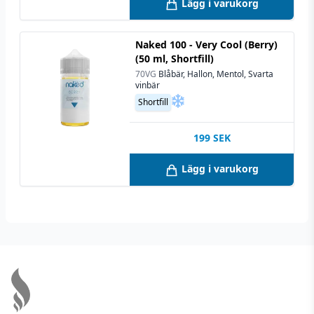
Lägg i varukorg
Naked 100 - Very Cool (Berry)
(50 ml, Shortfill)
70VG
Blåbär, Hallon, Mentol, Svarta
vinbär
Shortfill
199
SEK
Lägg i varukorg
Footer