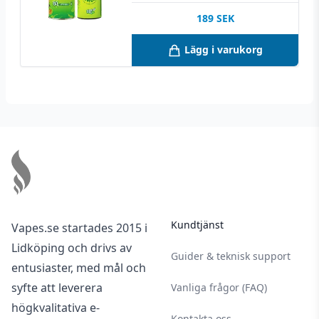
189
SEK
Lägg i varukorg
Footer
Kundtjänst
Vapes.se startades 2015 i
Lidköping och drivs av
Guider & teknisk support
entusiaster, med mål och
syfte att leverera
Vanliga frågor (FAQ)
högkvalitativa e-
Kontakta oss