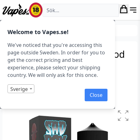
Vapes.se
E-juice
Smaker
Sötsaker
Welcome to Vapes.se!
We've noticed that you're accessing this
Sadboy – Strawberry Blood
page outside Sweden. In order for you to
get the correct pricing and best
ICE (Iced Fruit) (100 ml,
experience, please select your shipping
Shortfill)
country. We will only ask for this once.
Art.nr: 39493
Sverige
Close
Slut i lager