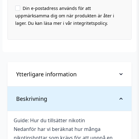
Din e-postadress används för att
uppmärksamma dig om när produkten är åter i
lager. Du kan läsa mer i vår integritetspolicy.
Ytterligare information
Vikt
0,141 kg
Beskrivning
Anpassad för
3 mg
nikotinstyrka
Guide: Hur du tillsätter nikotin
Nedanför har vi beräknat hur många
Antal ml
100 ml
nikotinshottar som krävs för att uppnå en