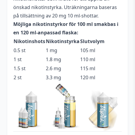
Beskrivande
Bärig
,
Godis
,
Kylig
,
Söt
önskad nikotinstyrka. Uträkningarna baseras
på tillsättning av 20 mg 10 ml-shottar.
Blandning
70VG / 30PG
Möjliga nikotinstyrkor för 100 ml smakbas i
Flaskstorlek
120 ml
en 120 ml-anpassad flaska:
Nikotinshots
Nikotinstyrka
Slutvolym
Innehåller
Ja
cooling
0.5 st
1 mg
105 ml
1 st
1.8 mg
110 ml
Serie
Sadboy
1.5 st
2.6 mg
115 ml
Bär
,
Godis
,
Jordgubbe
,
Smakprofil
2 st
3.3 mg
120 ml
Mentol
Tillverkare
SadBoy E-Liquid
Tillverkningsland
USA
Typ
Shortfill
Utrymme för
20 ml (2 st)