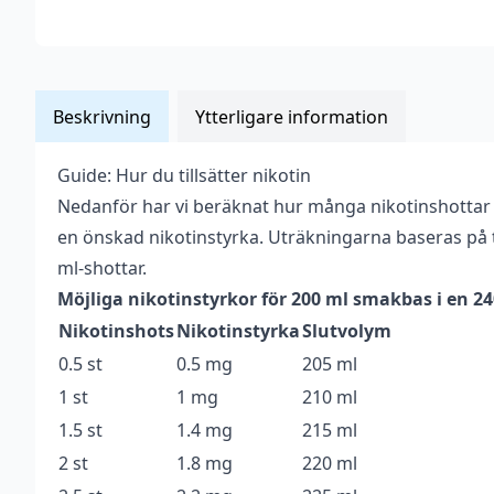
Beskrivning
Ytterligare information
Guide: Hur du tillsätter nikotin
Vikt
0,212 kg
Nedanför har vi beräknat hur många nikotinshottar
Anpassad för
en önskad nikotinstyrka. Uträkningarna baseras på t
Upp till 3 mg
nikotinstyrka
ml-shottar.
Möjliga nikotinstyrkor för 200 ml smakbas i en 2
Antal ml
200 ml
Nikotinshots
Nikotinstyrka
Slutvolym
Beskrivande
Mjölkig
,
Söt
,
Krämig
0.5 st
0.5 mg
205 ml
Blandning
70VG / 30PG
1 st
1 mg
210 ml
1.5 st
1.4 mg
215 ml
Flaskstorlek
240 ml
2 st
1.8 mg
220 ml
Innehåller