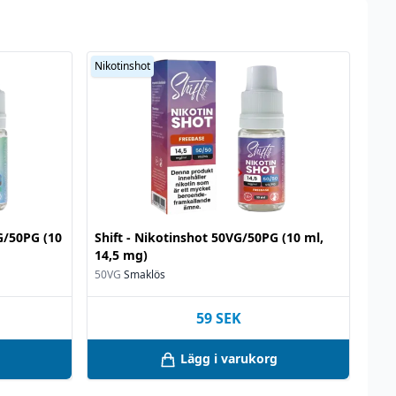
Nikotinshot
VG/50PG (10
Shift - Nikotinshot 50VG/50PG (10 ml,
14,5 mg)
50VG
Smaklös
59
SEK
Lägg i varukorg