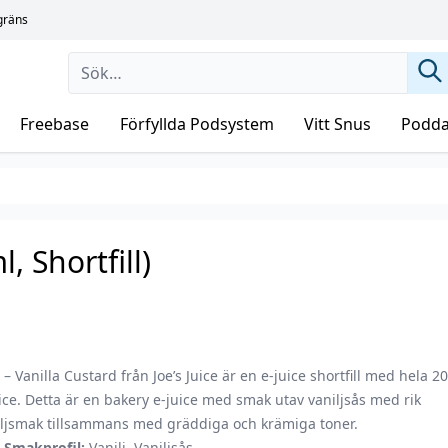
sgräns
Freebase
Förfyllda Podsystem
Vitt Snus
Podda
, Shortfill)
– Vanilla Custard från Joe’s Juice är en e-juice shortfill med hela 2
ice. Detta är en bakery e-juice med smak utav vaniljsås med rik
iljsmak tillsammans med gräddiga och krämiga toner.
Smakprofil:
Vanilj, Vaniljsås