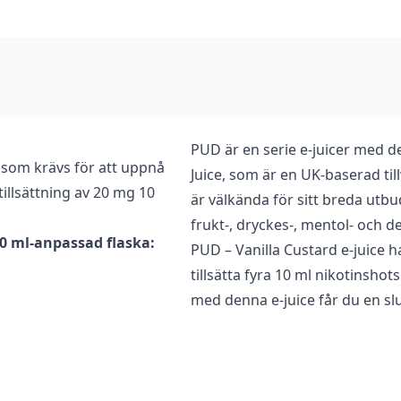
PUD är en serie e-juicer med de
 som krävs för att uppnå
Juice, som är en UK-baserad til
illsättning av 20 mg 10
är välkända för sitt breda utb
frukt-, dryckes-, mentol- och d
40 ml-anpassad flaska:
PUD – Vanilla Custard e-juice h
tillsätta fyra 10 ml nikotinsh
med denna e-juice får du en sl