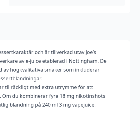
ml,
Shortfill)
mängd
ssertkaraktär och är tillverkad utav Joe’s
lverkare av e-juice etablerad i Nottingham. De
ud av högkvalitativa smaker som inkluderar
essertblandningar.
ar tillräckligt med extra utrymme för att
ots. Om du kombinerar fyra 18 mg nikotinshots
utlig blandning på 240 ml 3 mg vapejuice.