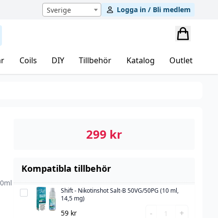
Logga in / Bli medlem
Sverige
r
Coils
DIY
Tillbehör
Katalog
Outlet
299
kr
Kompatibla tillbehör
00ml
Shift - Nikotinshot Salt-B 50VG/50PG (10 ml,
Shift
14,5 mg)
-
Shift
-
+
59
kr
Nikotinshot