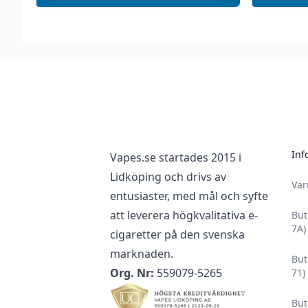
Footer
Inf
Vapes.se startades 2015 i
Lidköping och drivs av
Va
entusiaster, med mål och syfte
att leverera högkvalitativa e-
But
7A)
cigaretter på den svenska
marknaden.
But
Org. Nr:
559079-5265
71)
But