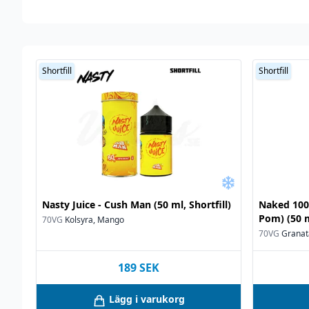
Shortfill
Shortfill
Nasty Juice - Cush Man (50 ml, Shortfill)
Naked 100 
Pom) (50 m
70VG
Kolsyra, Mango
70VG
Granat
189
SEK
Lägg i varukorg