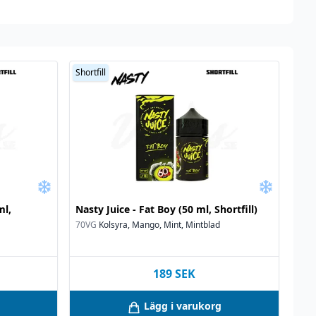
Shortfill
ml,
Nasty Juice - Fat Boy (50 ml, Shortfill)
70VG
Kolsyra, Mango, Mint, Mintblad
189
SEK
Lägg i varukorg