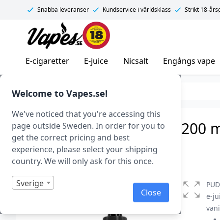
Snabba leveranser
Kundservice i världsklass
Strikt 18-år
Vapes.se
E-cigaretter
E-juice
Nicsalt
Engångs vape
E-juice
Smaker
Frukt & Bär
Welcome to Vapes.se!
We've noticed that you're accessing this
PUD – Vanilla Custard (200 ml
page outside Sweden. In order for you to
get the correct pricing and best
Art.nr: 41763
experience, please select your shipping
I lager
country. We will only ask for this once.
Sverige
PUD 
Close
e-ju
van