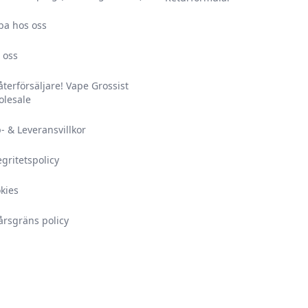
ba hos oss
 oss
 återförsäljare! Vape Grossist
lesale
- & Leveransvillkor
egritetspolicy
kies
årsgräns policy