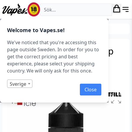
Vapes.se
E-juice
Smaker
Frukt & Bär
Welcome to Vapes.se!
We've noticed that you're accessing this
Paradise-Icle – Razzle Pop
page outside Sweden. In order for you to
get the correct pricing and best
(50 ml, Shortfill)
experience, please select your shipping
country. We will only ask for this once.
Art.nr: 36535
Slut i lager
Sverige
Close