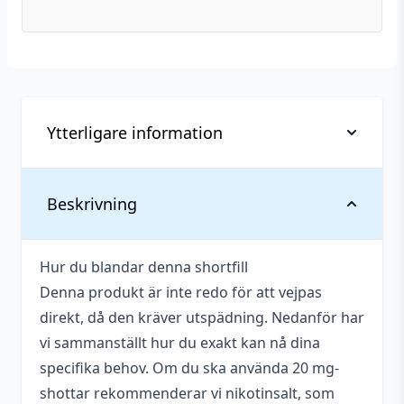
Ytterligare information
Vikt
0,082 kg
Beskrivning
Serie
Paradise-Icle
Hur du blandar denna shortfill
Tillverkare
Nicopure Labs
Denna produkt är inte redo för att vejpas
Tillverkningsland
USA
direkt, då den kräver utspädning. Nedanför har
vi sammanställt hur du exakt kan nå dina
Blandning
50VG / 50PG
specifika behov. Om du ska använda 20 mg-
Anpassad för
shottar rekommenderar vi nikotinsalt, som
10 mg