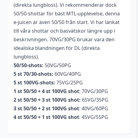
(direkta lungbloss). Vi rekommenderar dock
50/50-shottar för bäst MTL-upplevelse, denna
e-juicen är även 50/50 från start. Vi har länkat
till våra shottar och basvätskor längre upp i
beskrivningen. 70VG/30PG brukar vara den
idealiska blandningen för DL (direkta
lungbloss).
50/50-shots:
50VG/50PG
5 st 70/30-shots:
60VG/40PG
5 st 100VG-shots:
75VG/25PG
1 st 50/50 + 4 st 100VG shot
: 70VG/30PG
2 st 50/50 + 3 st 100VG shot:
65VG/35PG
3 st 50/50 + 2 st 100VG shot
: 40VG/60PG
4 st 50/50 + 1 st 100VG shot
: 45VG/55PG