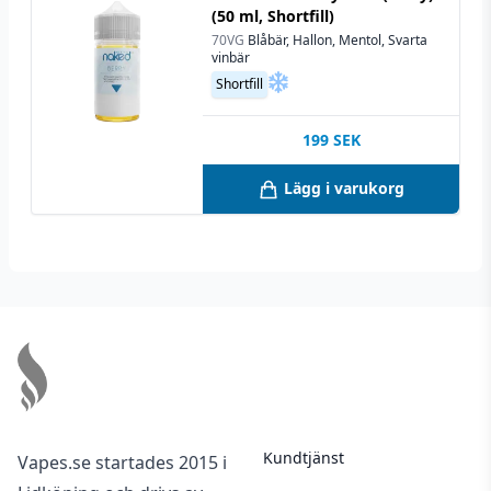
(50 ml, Shortfill)
70VG
Blåbär, Hallon, Mentol, Svarta
vinbär
Shortfill
199
SEK
Lägg i varukorg
Footer
Kundtjänst
Vapes.se startades 2015 i