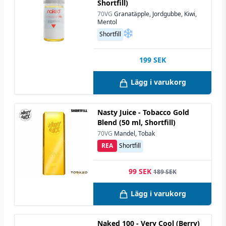
Shortfill)
70VG
Granatäpple, Jordgubbe, Kiwi,
Mentol
Shortfill
199
SEK
Lägg i varukorg
Nasty Juice - Tobacco Gold
Blend (50 ml, Shortfill)
70VG
Mandel, Tobak
REA
Shortfill
99 SEK
189 SEK
Lägg i varukorg
Naked 100 - Very Cool (Berry)