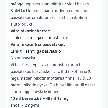
nikotinstyrka
många upplever som mindre rivigt i halsen.
Självklart kan du späda ut denna med endast
Antal ml
50 ml
basvätskor om du önskar en helt nikotinfri
Flaskstorlek
100 ml
slutprodukt.
Våra nikotinshottar:
Typ
Shortfill (MTL)
Länk till samtliga nikotinshottar.
Innehåller
Ja
Våra nikotinfria basvätskor:
cooling
Länk till samtliga basvätskor.
Beskrivande
Kylig
Nikotinstyrka
Vi har flera typer av nikotinshottar och
Smakprofil
Mentol
basvätskor. Basvätskor är alltid nikotinfria (0
Utrymme för
mg), medan nikotinshottarna finns i 18 & 20
50 ml (5 st)
nikotinshots
mg/ml nikotinstyrka. Du hittar länkar till dessa
längre upp i beskrivningen.
10 ml basvätska + 40 ml 18 mg
shot:
7,2mg/ml