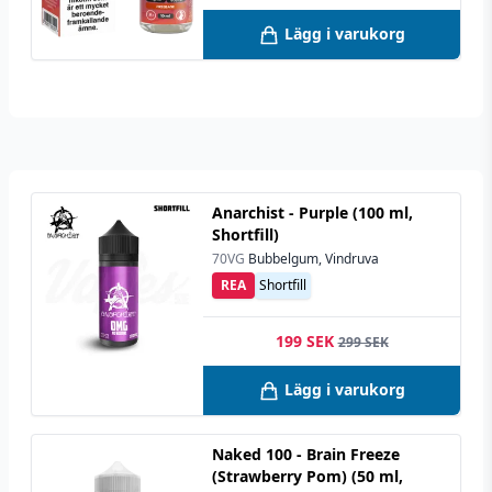
Lägg i varukorg
Anarchist - Purple (100 ml,
Shortfill)
70VG
Bubbelgum, Vindruva
REA
Shortfill
199 SEK
299 SEK
Lägg i varukorg
Naked 100 - Brain Freeze
(Strawberry Pom) (50 ml,