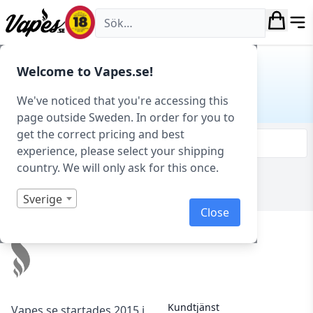
Vapes.se
Hem
/ Produkt Serie / Paradise-Icle
Welcome to Vapes.se!
PARADISE-ICLE
We've noticed that you're accessing this
page outside Sweden. In order for you to
get the correct pricing and best
Filtrera & sortera
experience, please select your shipping
country. We will only ask for this once.
Visar 0 produkter av 0 totalt
Sverige
Close
Footer
Kundtjänst
Vapes.se startades 2015 i