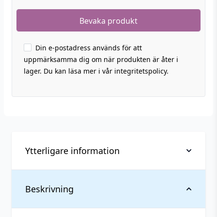
Din e-postadress används för att
uppmärksamma dig om när produkten är åter i
lager. Du kan läsa mer i vår integritetspolicy.
Ytterligare information
Vikt
0,212 kg
Beskrivning
Anpassad för
Upp till 3 mg