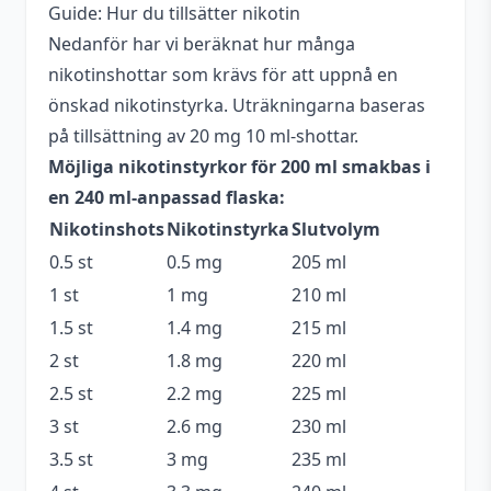
nikotinstyrka
Guide: Hur du tillsätter nikotin
Nedanför har vi beräknat hur många
Antal ml
200 ml
nikotinshottar som krävs för att uppnå en
Beskrivande
Fruktig
,
Söt
,
Syrlig
önskad nikotinstyrka. Uträkningarna baseras
på tillsättning av 20 mg 10 ml-shottar.
Blandning
70VG / 30PG
Möjliga nikotinstyrkor för 200 ml smakbas i
Flaskstorlek
240 ml
en 240 ml-anpassad flaska:
Nikotinshots
Nikotinstyrka
Slutvolym
Innehåller
Nej
cooling
0.5 st
0.5 mg
205 ml
1 st
1 mg
210 ml
Serie
Just 200
1.5 st
1.4 mg
215 ml
Blåhallon
,
Kiwi
,
Lemonad
,
Smakprofil
2 st
1.8 mg
220 ml
Kolsyra
2.5 st
2.2 mg
225 ml
Tillverkare
Joe's Juice
3 st
2.6 mg
230 ml
3.5 st
3 mg
235 ml
Tillverkningsland
England