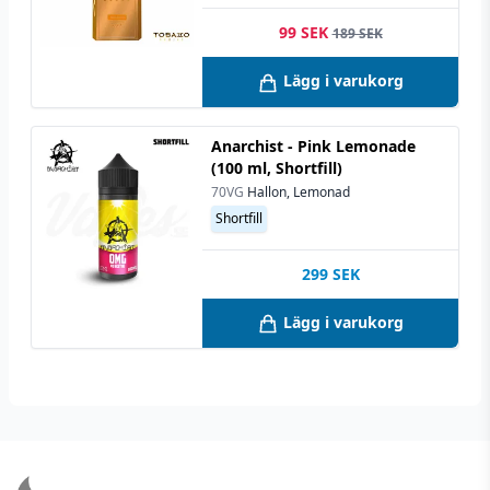
99 SEK
189 SEK
Lägg i varukorg
Anarchist - Pink Lemonade
(100 ml, Shortfill)
70VG
Hallon, Lemonad
Shortfill
299
SEK
Lägg i varukorg
Footer