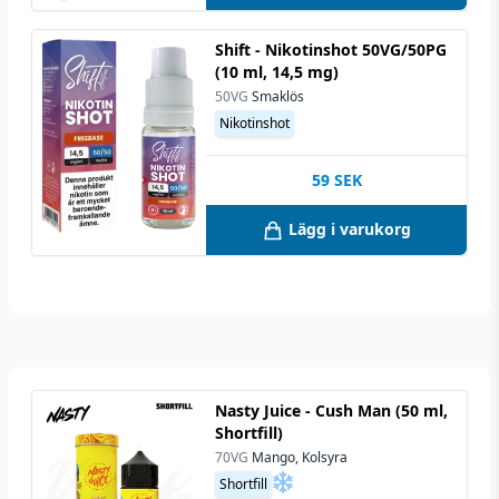
Shift - Nikotinshot 50VG/50PG
(10 ml, 14,5 mg)
50VG
Smaklös
Nikotinshot
59
SEK
Lägg i varukorg
Nasty Juice - Cush Man (50 ml,
Shortfill)
70VG
Mango, Kolsyra
Shortfill