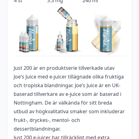
4 st
3.3 mg
240 ml
Typ
Shortfill
Utrymme för
40 ml (4 st)
nikotinshots
Just 200 är en produktserie tillverkade utav
Joe’s Juice med e-juicer tillägnade olika fruktiga
och tropiska blandningar. Joe’s Juice är en UK-
baserad tillverkare av e-juice som är baserad i
Nottingham. De är välkända för sitt breda
utbud av högkvalitativa smaker som inkluderar
frukt-, dryckes-, mentol- och
dessertblandningar.
Just 200 e-juicer har tillräckligt med extra