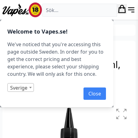
Vapes.se
E-juice
Smaker
Drycker
Welcome to Vapes.se!
We've noticed that you're accessing this
Just 200 – Blue Razz
page outside Sweden. In order for you to
get the correct pricing and best
Lemonade & Kiwi (200 ml,
experience, please select your shipping
Shortfill)
country. We will only ask for this once.
Art.nr: 41785
Sverige
Close
Slut i lager