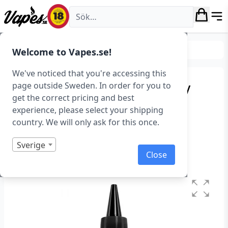
Vapes.se
E-juice
Smaker
Mentol & Mint
Welcome to Vapes.se!
We've noticed that you're accessing this
Cold Finger – Strazcherry
page outside Sweden. In order for you to
get the correct pricing and best
Subzero Ice (200 ml,
experience, please select your shipping
Shortfill)
country. We will only ask for this once.
Art.nr: 41810
Sverige
Close
Slut i lager