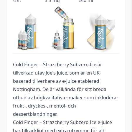
4 st
3.3 mg
240 ml
Typ
Shortfill
Utrymme för
40 ml (4 st)
nikotinshots
Cold Finger – Strazcherry Subzero Ice är
tillverkad utav Joe’s Juice, som är en UK-
baserad tillverkare av e-juice etablerad i
Nottingham. De är välkända för sitt breda
utbud av högkvalitativa smaker som inkluderar
frukt-, dryckes-, mentol- och
dessertblandningar.
Cold Finger – Strazcherry Subzero Ice e-juice
har tillräckligt med extra utrymme för att