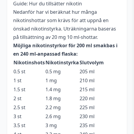
nikotinstyrka
Guide: Hur du tillsätter nikotin
Nedanför har vi beräknat hur många
Antal ml
200 ml
nikotinshottar som krävs för att uppnå en
Beskrivande
Godis
,
Kylig
,
Söt
,
Syrlig
önskad nikotinstyrka. Uträkningarna baseras
på tillsättning av 20 mg 10 ml-shottar.
Blandning
70VG / 30PG
Möjliga nikotinstyrkor för 200 ml smakbas i
Flaskstorlek
240 ml
en 240 ml-anpassad flaska:
Nikotinshots
Nikotinstyrka
Slutvolym
Innehåller
Ja
cooling
0.5 st
0.5 mg
205 ml
1 st
1 mg
210 ml
Serie
Cold Finger
1.5 st
1.4 mg
215 ml
Godis
,
Hallon
,
Jordgubbe
,
Smakprofil
2 st
1.8 mg
220 ml
Körsbär
,
Kyla
2.5 st
2.2 mg
225 ml
Tillverkare
Joe's Juice
3 st
2.6 mg
230 ml
3.5 st
3 mg
235 ml
Tillverkningsland
England