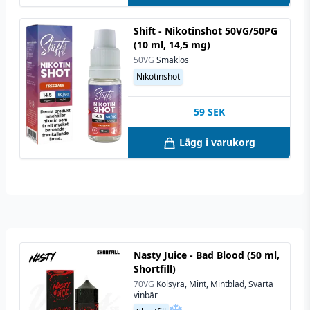
Shift - Nikotinshot 50VG/50PG
(10 ml, 14,5 mg)
50VG
Smaklös
Nikotinshot
59
SEK
Lägg i varukorg
Nasty Juice - Bad Blood (50 ml,
Shortfill)
70VG
Kolsyra, Mint, Mintblad, Svarta
vinbär