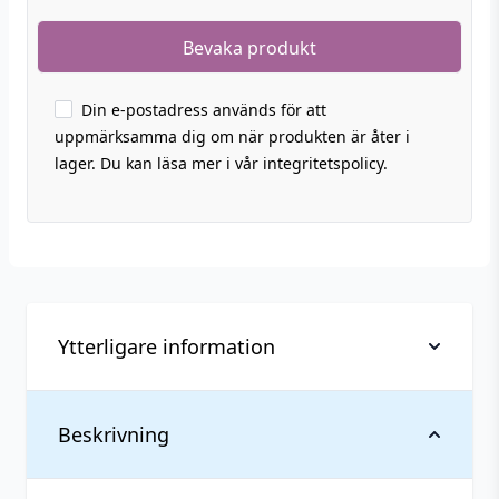
Din e-postadress används för att
uppmärksamma dig om när produkten är åter i
lager. Du kan läsa mer i vår integritetspolicy.
Ytterligare information
Vikt
0,212 kg
Beskrivning
Anpassad för
Upp till 3 mg