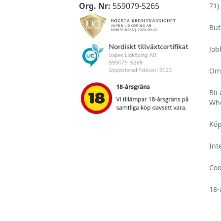
Org. Nr:
559079-5265
71)
But
Job
Om
Bli
Who
Köp
Int
Coo
18-