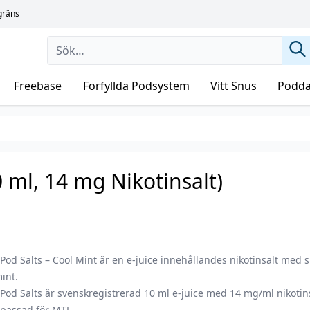
sgräns
Freebase
Förfyllda Podsystem
Vitt Snus
Podda
0 ml, 14 mg Nikotinsalt)
Pod Salts – Cool Mint är en e-juice innehållandes nikotinsalt med 
int.
Pod Salts är svenskregistrerad 10 ml e-juice med 14 mg/ml nikotin
npassad för MTL.