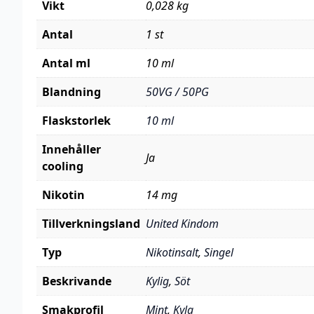
Vikt
0,028 kg
Antal
1 st
Antal ml
10 ml
Blandning
50VG / 50PG
Flaskstorlek
10 ml
Innehåller
Ja
cooling
Nikotin
14 mg
Tillverkningsland
United Kindom
Typ
Nikotinsalt
,
Singel
Beskrivande
Kylig
,
Söt
Smakprofil
Mint
,
Kyla