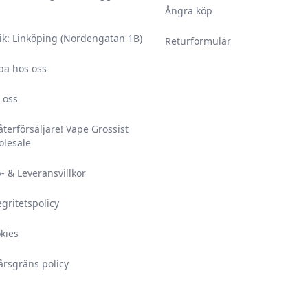
Ångra köp
ik: Linköping (Nordengatan 1B)
Returformulär
ba hos oss
 oss
 återförsäljare! Vape Grossist
lesale
- & Leveransvillkor
egritetspolicy
kies
årsgräns policy