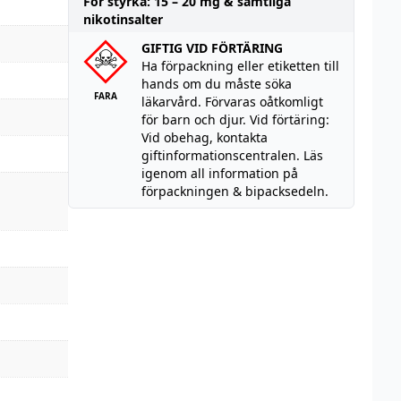
För styrka: 15 – 20 mg & samtliga
nikotinsalter
GIFTIG VID FÖRTÄRING
Ha förpackning eller etiketten till
hands om du måste söka
FARA
läkarvård. Förvaras oåtkomligt
för barn och djur. Vid förtäring:
Vid obehag, kontakta
giftinformationscentralen. Läs
igenom all information på
förpackningen & bipacksedeln.