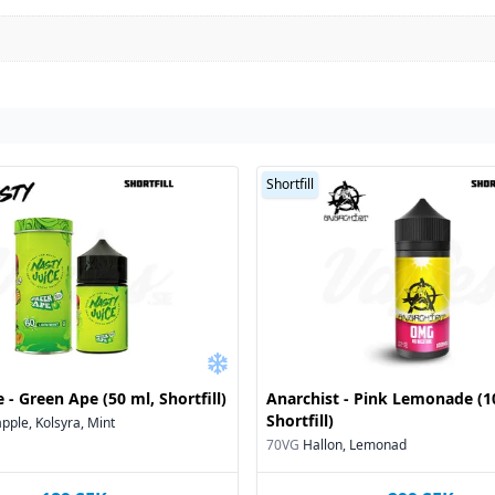
n köp
Shortfill
spädd men ska användas
nt tvätta den av den del
 och ditt ansikte vid
 på 18 år.
 - Green Ape (50 ml, Shortfill)
Anarchist - Pink Lemonade (1
Shortfill)
pple, Kolsyra, Mint
70VG
Hallon, Lemonad
rvaras i 12 °C.
 räckhåll för barn och