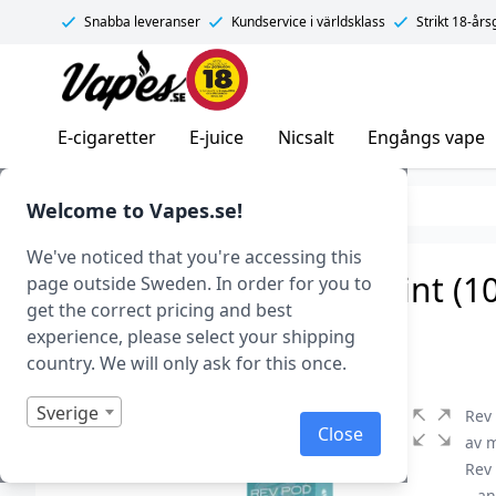
Snabba leveranser
Kundservice i världsklass
Strikt 18-år
Vapes.se
E-cigaretter
E-juice
Nicsalt
Engångs vape
E-juice
E-juice med nikotin
Nicsalt
Welcome to Vapes.se!
We've noticed that you're accessing this
Rev Pod Salts – Cool Mint (1
page outside Sweden. In order for you to
get the correct pricing and best
Art.nr: 43565
experience, please select your shipping
I lager
country. We will only ask for this once.
Sverige
Rev 
Close
av m
Rev 
– a