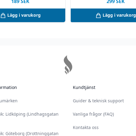
189
SEK
299
SEK
Lägg i varukorg
Lägg i varukorg
 misstänker att ditt
 icke-vuxna personer.
 säkerhetsbilagan,
amt säkerhetsbilagan.
år vid oöppnad
ing – vid förvaring
ats.
ormation
Kundtjänst
rumärken
Guider & teknisk support
ik: Lidköping (Lindhagsgatan
Vanliga frågor (FAQ)
Kontakta oss
ik: Göteborg (Drottninggatan