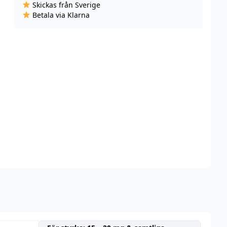
Skickas från Sverige
Cool
Betala via Klarna
Mint
(10
ml,
14
mg
Nikotinsalt)
mängd