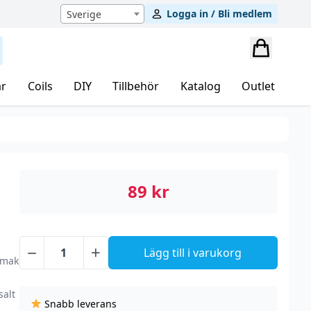
Logga in / Bli medlem
Sverige
r
Coils
DIY
Tillbehör
Katalog
Outlet
89
kr
−
+
Lägg till i varukorg
Rev
smak
Pod
Salts
salt
Snabb leverans
-