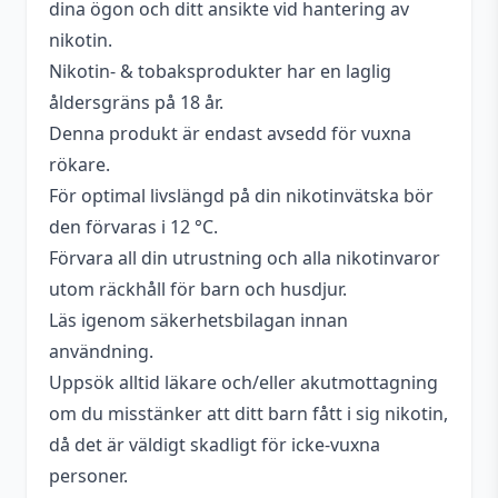
dina ögon och ditt ansikte vid hantering av
cooling
nikotin.
Beskrivande
Söt
Nikotin- & tobaksprodukter har en laglig
Flaskstorlek
10 ml
åldersgräns på 18 år.
Denna produkt är endast avsedd för vuxna
Blandning
50VG / 50PG
rökare.
Nikotin
20 mg
För optimal livslängd på din nikotinvätska bör
den förvaras i 12 °C.
Förvara all din utrustning och alla nikotinvaror
utom räckhåll för barn och husdjur.
Läs igenom säkerhetsbilagan innan
användning.
Uppsök alltid läkare och/eller akutmottagning
om du misstänker att ditt barn fått i sig nikotin,
då det är väldigt skadligt för icke-vuxna
personer.