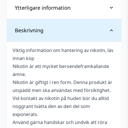
Ytterligare information
Vikt
0,027 kg
Beskrivning
Tillverkare
Nasty Juice
Viktig information om hantering av nikotin, läs
Antal
1 st
innan köp
Antal ml
10 ml
Nikotin är ett mycket beroendeframkallande
ämne.
Smakprofil
Mintblad
Nikotin är giftigt i ren form. Denna produkt är
Tillverkningsland
Malaysia
utspädd men ska användas med försiktighet.
Vid kontakt av nikotin på huden bör du alltid
Serie
Nasty Nicsalts
noggrant tvätta den av den del som
Typ
Nikotinsalt
,
Singel
exponerats.
Använd gärna handskar och undvik att röra
Innehåller
Ja