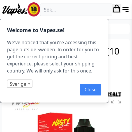
Vapes.se
E-juice
Smaker
Frukt & Bär
Welcome to Vapes.se!
We've noticed that you're accessing this
Nasty Juice – Bad Blood (10
page outside Sweden. In order for you to
get the correct pricing and best
ml, 20 mg Nikotinsalt)
experience, please select your shipping
country. We will only ask for this once.
Art.nr: 36633
Slut i lager
Sverige
Close