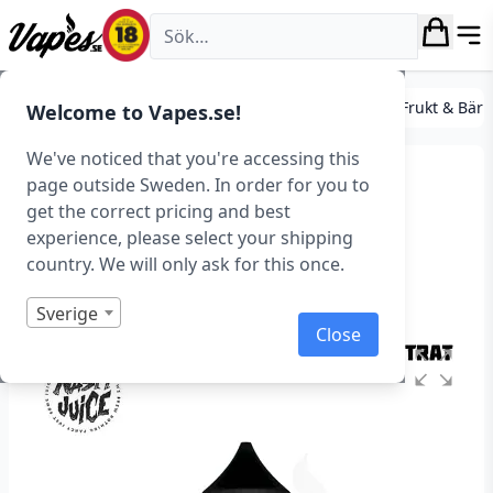
Vapes.se
DIY
Koncentrat
Smakprofiler (Koncentrat)
Frukt & Bär
Welcome to Vapes.se!
We've noticed that you're accessing this
Nasty Juice – Green Ape
page outside Sweden. In order for you to
get the correct pricing and best
(Koncentrat, 30 ml)
experience, please select your shipping
country. We will only ask for this once.
Art.nr: 36616
Slut i lager
Sverige
Close