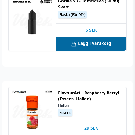
Gorilla V3 - Tomflaska (30 ml)
Svart
Flaska (För DIY)
6
SEK
Lägg i varukorg
FlavourArt - Raspberry Berryl
(Essens, Hallon)
Hallon
Essens
29
SEK