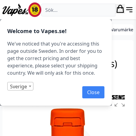
Vapes.se
DIY
Mixa egen e-juice
Essenser
Essenser (Varumärken
Welcome to Vapes.se!
We've noticed that you're accessing this
FlavourArt – Apricot
page outside Sweden. In order for you to
get the correct pricing and best
Armenia (Essens, Aprikos)
experience, please select your shipping
country. We will only ask for this once.
Art.nr: 37386
I lager
Sverige
Close