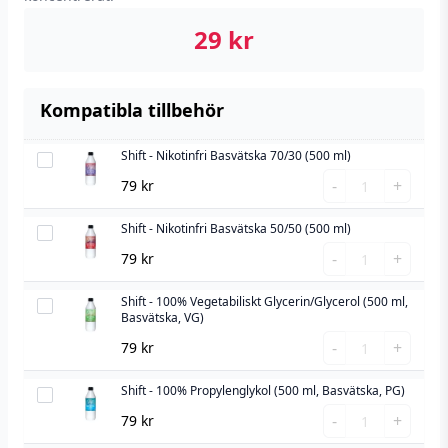
29
kr
Kompatibla tillbehör
Shift - Nikotinfri Basvätska 70/30 (500 ml)
Shift
Shift
-
-
+
79
kr
-
Nikotinfri
Nikotinfri
Shift - Nikotinfri Basvätska 50/50 (500 ml)
Basvätska
Shift
Basvätska
Shift
70/30
-
-
+
79
kr
70/30
-
(500
Nikotinfri
(500
Nikotinfri
ml)
Shift - 100% Vegetabiliskt Glycerin/Glycerol (500 ml,
Basvätska
Shift
Basvätska, VG)
ml)
Basvätska
50/50
-
Shift
-
mängd
+
79
kr
50/50
(500
100%
-
(500
ml)
Vegetabiliskt
100%
Shift - 100% Propylenglykol (500 ml, Basvätska, PG)
Shift
ml)
Glycerin/Glycerol
Vegetabiliskt
Shift
-
-
mängd
+
79
kr
(500
Glycerin/Glyc
-
100%