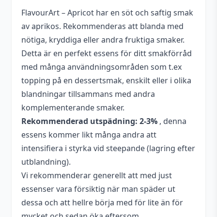
Nikotinshot
(10
50VG/50PG
Nikotinshot
Shift - Nikotinshot Salt-B 50VG/50PG (10 ml, 20 mg)
50VG/50PG
Shift
FlavourArt – Apricot har en söt och saftig smak
ml,
Tillverkningsland
Italien
(10
50VG/50PG
Shift
(10
-
-
+
89
kr
av aprikos. Rekommenderas att blanda med
14,5
ml,
(10
-
ml,
Nikotinshot
Antal ml
10 ml
mg)
nötiga, kryddiga eller andra fruktiga smaker.
14,5
ml,
Nikotinshot
14,5
Salt-
Detta är en perfekt essens för ditt smakförråd
mg)
14,5
Typ
Essens
Salt-
mg)
B
med många användningsområden som t.ex
mängd
mg)
B
Shift - Nikotinshot 50VG/50PG (10 ml, 20 mg)
50VG/50PG
Shift
Smakprofil
Aprikos
mängd
topping på en dessertsmak, enskilt eller i olika
50VG/50PG
Shift
(10
-
-
+
79
kr
(10
-
ml,
blandningar tillsammans med andra
Nikotinshot
ml,
Nikotinshot
20
50VG/50PG
komplementerande smaker.
20
50VG/50PG
mg)
(10
Rekommenderad utspädning: 2-3%
, denna
mg)
(10
ml,
essens kommer likt många andra att
mängd
ml,
20
intensifiera i styrka vid steepande (lagring efter
20
mg)
utblandning).
mg)
mängd
Vi rekommenderar generellt att med just
essenser vara försiktig när man späder ut
dessa och att hellre börja med för lite än för
mycket och sedan öka eftersom.