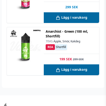
299
SEK
Lägg i varukorg
Anarchist - Green (100 ml,
Shortfill)
70VG
Äpple, Smör, Kakdeg
REA
Shortfill
199 SEK
299 SEK
Lägg i varukorg
Footer