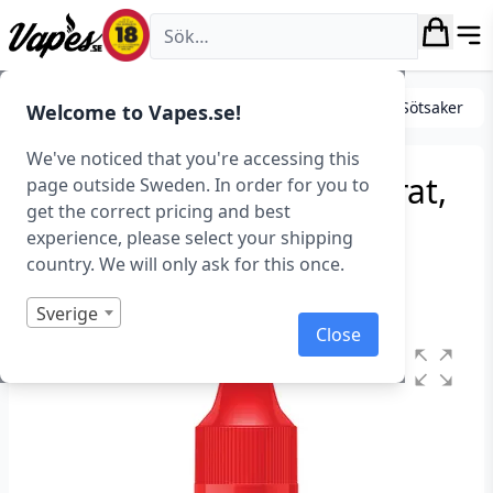
Vapes.se
DIY
Koncentrat
Smakprofiler (Koncentrat)
Sötsaker
Welcome to Vapes.se!
We've noticed that you're accessing this
PURE – Vanilla (Koncentrat,
page outside Sweden. In order for you to
get the correct pricing and best
10 ml)
experience, please select your shipping
country. We will only ask for this once.
Art.nr: 42078
Slut i lager
Sverige
Close