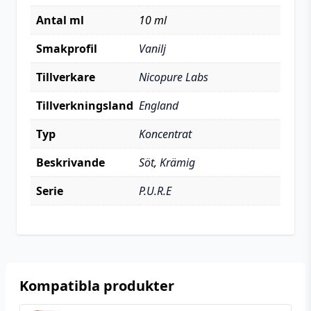
Antal ml
10 ml
Smakprofil
Vanilj
Tillverkare
Nicopure Labs
Tillverkningsland
England
Typ
Koncentrat
Beskrivande
Söt
,
Krämig
Serie
P.U.R.E
Kompatibla produkter