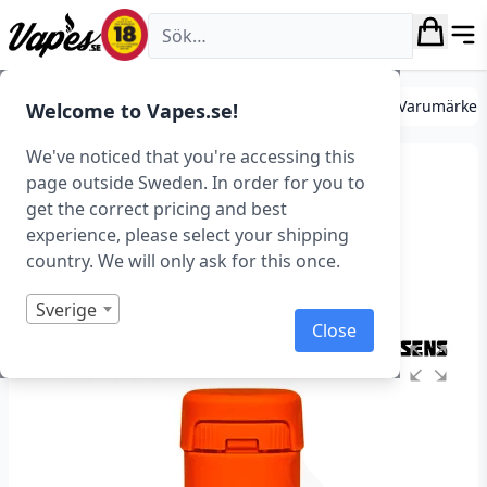
Vapes.se
DIY
Mixa egen e-juice
Essenser
Essenser (Varumärken
Welcome to Vapes.se!
We've noticed that you're accessing this
FlavourArt – Xtra Mint
page outside Sweden. In order for you to
get the correct pricing and best
(Essens, Mint)
experience, please select your shipping
country. We will only ask for this once.
Art.nr: 38885
Slut i lager
Sverige
Close