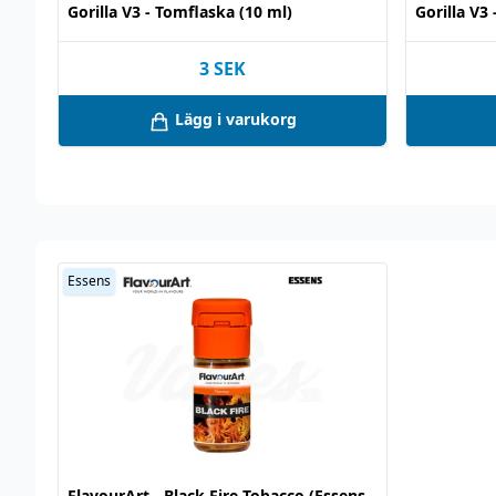
Gorilla V3 - Tomflaska (10 ml)
Gorilla V3
3
SEK
Lägg i varukorg
Essens
FlavourArt - Black Fire Tobacco (Essens,