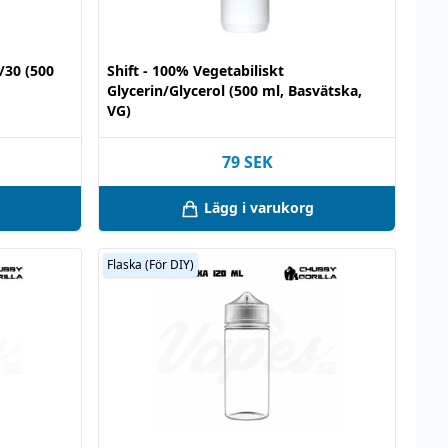
0/30 (500
Shift - 100% Vegetabiliskt
Glycerin/Glycerol (500 ml, Basvätska,
VG)
79
SEK
Lägg i varukorg
Flaska (För DIY)