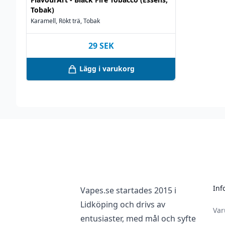
Tobak)
Karamell, Rökt trä, Tobak
29
SEK
Lägg i varukorg
Footer
Inf
Vapes.se startades 2015 i
Lidköping och drivs av
Va
entusiaster, med mål och syfte