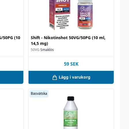
VG/50PG (10
Shift - Nikotinshot 50VG/50PG (10 ml,
14,5 mg)
50VG
Smaklös
59
SEK
Lägg i varukorg
Basvätska