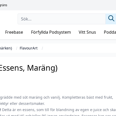
sgräns
Freebase
Förfyllda Podsystem
Vitt Snus
Podda
märken)
FlavourArt
Essens, Maräng)
 grädde med söt maräng och vanilj. Kompletteras bäst med frukt,
ektyr eller dessertsmaker.
!
Detta är en essens, som till för blandning av egen e-juice och ska
das ut med VG och/eller PG innan användning. Essenser kan ses s