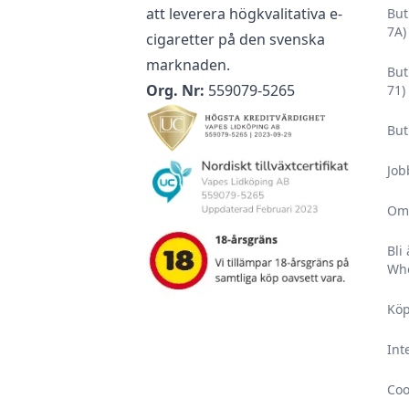
att leverera högkvalitativa e-
But
7A)
cigaretter på den svenska
marknaden.
But
Org. Nr:
559079-5265
71)
But
Job
Om
Bli
Who
Köp
Int
Coo