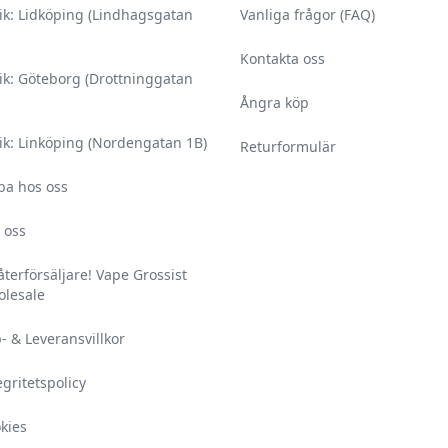
ik: Lidköping (Lindhagsgatan
Vanliga frågor (FAQ)
Kontakta oss
ik: Göteborg (Drottninggatan
Ångra köp
ik: Linköping (Nordengatan 1B)
Returformulär
ba hos oss
 oss
 återförsäljare! Vape Grossist
lesale
- & Leveransvillkor
egritetspolicy
kies