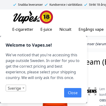
Snabba leveranser
Kundservice i världsklass
Strikt 18-år
Vapes.se
E-cigaretter
E-juice
Nicsalt
Engångs vape
DIY
Mixa egen e-juice
Essenser
Essenser (Varu
Welcome to Vapes.se!
We've noticed that you're accessing this
FlavourArt – Vienna Cream (
page outside Sweden. In order for you to
get the correct pricing and best
Art.nr: 37310
experience, please select your shipping
Slut i lager
country. We will only ask for this once.
Sverige
Len
Close
konf
OBS
spä