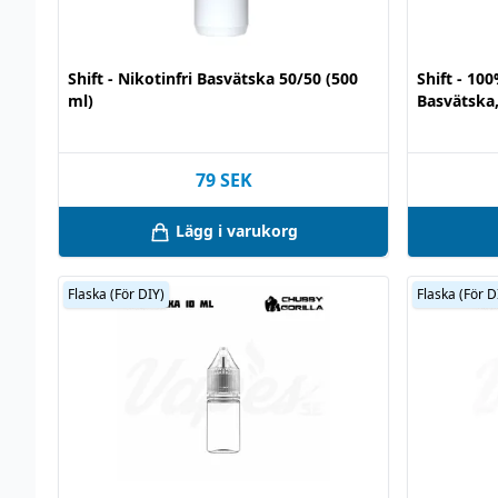
Shift - Nikotinfri Basvätska 50/50 (500
Shift - 10
ml)
Basvätska,
79
SEK
Lägg i varukorg
Flaska (För DIY)
Flaska (För D