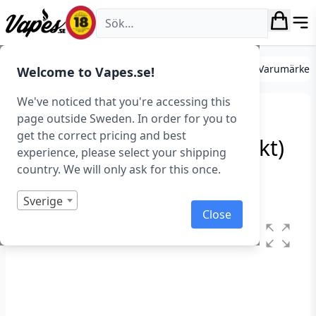
Vapes.se
DIY
Mixa egen e-juice
Essenser
Essenser (Varumärken
Welcome to Vapes.se!
We've noticed that you're accessing this
FlavourArt – Pazzo Ace /
page outside Sweden. In order for you to
get the correct pricing and best
Asso (Essens, Tropisk frukt)
experience, please select your shipping
country. We will only ask for this once.
Art.nr: 36965
Slut i lager
Sverige
Close