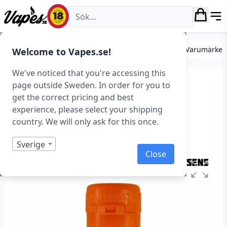
Vapes.se
DIY
Mixa egen e-juice
Essenser
Essenser (Varumärken
Welcome to Vapes.se!
We've noticed that you're accessing this
FlavourArt – Orange
page outside Sweden. In order for you to
get the correct pricing and best
(Essens, Apelsin)
experience, please select your shipping
country. We will only ask for this once.
Art.nr: 37330
Slut i lager
Sverige
Close