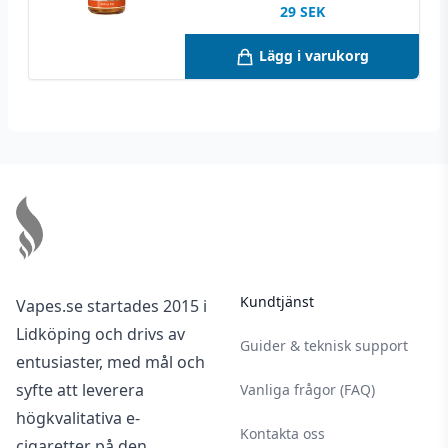
29
SEK
Lägg i varukorg
Footer
Kundtjänst
Vapes.se startades 2015 i
Lidköping och drivs av
Guider & teknisk support
entusiaster, med mål och
syfte att leverera
Vanliga frågor (FAQ)
högkvalitativa e-
Kontakta oss
cigaretter på den