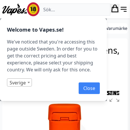
Vapes.se
DIY
Mixa egen e-juice
Essenser
Essenser (Varumärken
Welcome to Vapes.se!
We've noticed that you're accessing this
FlavourArt – Honey (Essens,
page outside Sweden. In order for you to
get the correct pricing and best
Honung)
experience, please select your shipping
country. We will only ask for this once.
Art.nr: 37353
Slut i lager
Sverige
Close