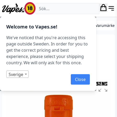
Vapes.se
DIY
Mixa egen e-juice
Essenser
Essenser (Varumärken
Welcome to Vapes.se!
We've noticed that you're accessing this
FlavourArt – Almond
page outside Sweden. In order for you to
get the correct pricing and best
(Essens, Mandel)
experience, please select your shipping
country. We will only ask for this once.
Art.nr: 37389
Slut i lager
Sverige
Close