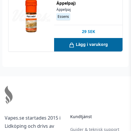
Äppelpaj)
Äppelpaj
Essens
29
SEK
Lägg i varukorg
Footer
Kundtjänst
Vapes.se startades 2015 i
Lidköping och drivs av
Guider & teknisk support