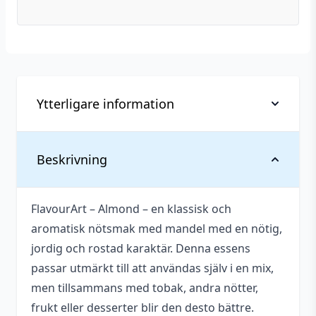
Ytterligare information
Vikt
0,017 kg
Beskrivning
Tillverkare
FlavourArt
FlavourArt – Almond – en klassisk och
Tillverkningsland
Italien
aromatisk nötsmak med mandel med en nötig,
Antal ml
10 ml
jordig och rostad karaktär. Denna essens
passar utmärkt till att användas själv i en mix,
Typ
Essens
men tillsammans med tobak, andra nötter,
Smakprofil
Mandel
frukt eller desserter blir den desto bättre.