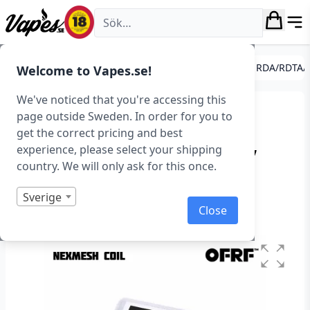
Vapes.se
Coils (Förbrännare)
Avancerade coils
Coils till RDA/RDTA/
Welcome to Vapes.se!
We've noticed that you're accessing this
Wotofo nexMESH Triple
page outside Sweden. In order for you to
get the correct pricing and best
Density Mesh Coil (OFRF,
experience, please select your shipping
10-pack, 0,13 ohm)
country. We will only ask for this once.
Art.nr: 37040
Sverige
Close
I lager