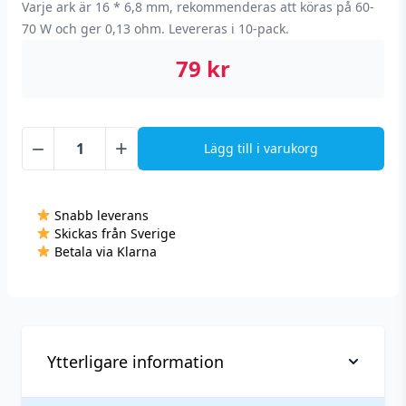
Varje ark är 16 * 6,8 mm, rekommenderas att köras på 60-
70 W och ger 0,13 ohm. Levereras i 10-pack.
79
kr
−
+
Lägg till i varukorg
Wotofo
nexMESH
Triple
Snabb leverans
Density
Skickas från Sverige
Mesh
Betala via Klarna
Coil
(OFRF,
10-
pack,
0,13
Ytterligare information
ohm)
mängd