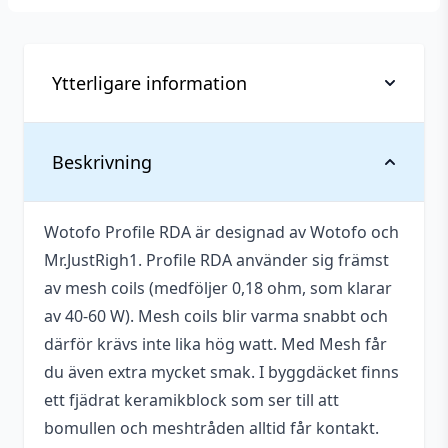
Ytterligare information
Diameter
24 mm
Beskrivning
Tillverkare
Wotofo
Wotofo Profile RDA är designad av Wotofo och
Typ
RDA
Mr.JustRigh1. Profile RDA använder sig främst
av mesh coils (medföljer 0,18 ohm, som klarar
av 40-60 W). Mesh coils blir varma snabbt och
därför krävs inte lika hög watt. Med Mesh får
du även extra mycket smak. I byggdäcket finns
ett fjädrat keramikblock som ser till att
bomullen och meshtråden alltid får kontakt.