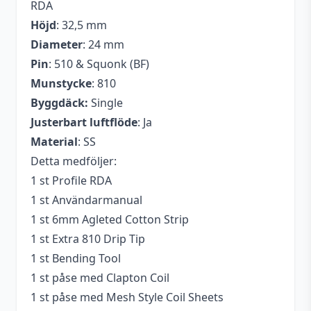
RDA
Höjd
: 32,5 mm
Diameter
: 24 mm
Pin
: 510 & Squonk (BF)
Munstycke
: 810
Byggdäck:
Single
Justerbart luftflöde
: Ja
Material
: SS
Detta medföljer:
1 st Profile RDA
1 st Användarmanual
1 st 6mm Agleted Cotton Strip
1 st Extra 810 Drip Tip
1 st Bending Tool
1 st påse med Clapton Coil
1 st påse med Mesh Style Coil Sheets