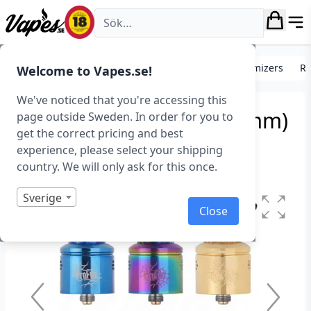
Vapes.se
Förångare, tanks och atomizers
Avancerade atomizers
RD
Welcome to Vapes.se!
We've noticed that you're accessing this
Wotofo Profile RDA (24 mm)
page outside Sweden. In order for you to
get the correct pricing and best
Art.nr: 37158
experience, please select your shipping
Slut i lager
country. We will only ask for this once.
Sverige
Close