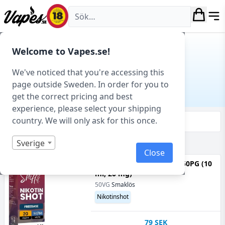
Vapes.se
Hem
/
Tillverkare
/ Chemnovatic
Welcome to Vapes.se!
CHEMNOVATIC
We've noticed that you're accessing this
page outside Sweden. In order for you to
Tillverkare
get the correct pricing and best
experience, please select your shipping
country. We will only ask for this once.
Filtrera & sortera
Sverige
Visar 4 produkter av 4 totalt
Close
Shift - Nikotinshot 50VG/50PG (10
ml, 20 mg)
50VG
Smaklös
Nikotinshot
79
SEK