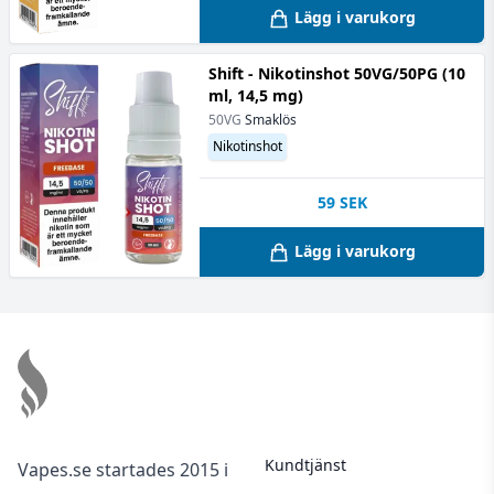
Lägg i varukorg
Shift - Nikotinshot 50VG/50PG (10
ml, 14,5 mg)
50VG
Smaklös
Nikotinshot
59
SEK
Lägg i varukorg
Footer
Kundtjänst
Vapes.se startades 2015 i