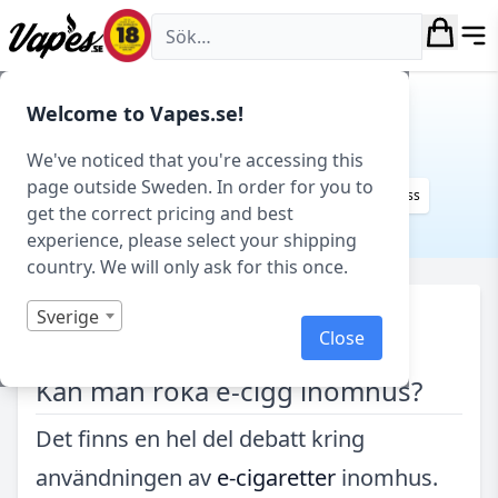
Vapes.se
Kundservice
Welcome to Vapes.se!
GUIDE
We've noticed that you're accessing this
page outside Sweden. In order for you to
Guider & teknisk support
Vanliga frågor (FAQ)
Kontakta oss
get the correct pricing and best
Ångra köp
Returformulär
experience, please select your shipping
country. We will only ask for this once.
Sverige
Vape guider & teknisk support
/
E-cigaretter
Close
(generellt)
/
Kan man röka e-cigg inomhus?
Det finns en hel del debatt kring
användningen av
e-cigaretter
inomhus.