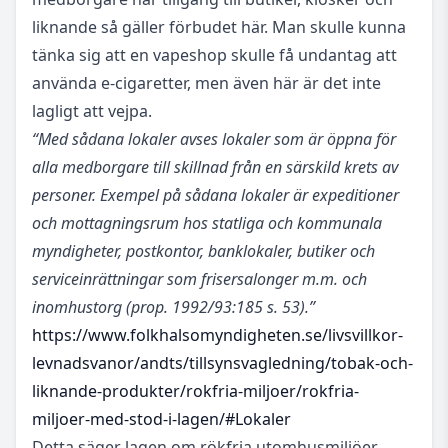
liknande så gäller förbudet här. Man skulle kunna
tänka sig att en vapeshop skulle få undantag att
använda e-cigaretter, men även här är det inte
lagligt att vejpa.
“Med sådana lokaler avses lokaler som är öppna för
alla medborgare till skillnad från en särskild krets av
personer. Exempel på sådana lokaler är expeditioner
och mottagningsrum hos statliga och kommunala
myndigheter, postkontor, banklokaler, butiker och
serviceinrättningar som frisersalonger m.m. och
inomhustorg (prop. 1992/93:185 s. 53).”
https://www.folkhalsomyndigheten.se/livsvillkor-
levnadsvanor/andts/tillsynsvagledning/tobak-och-
liknande-produkter/rokfria-miljoer/rokfria-
miljoer-med-stod-i-lagen/#Lokaler
Detta säger lagen om rökfria utomhusmiljöer