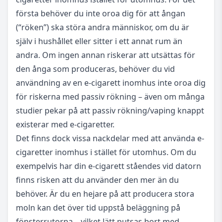
första behöver du inte oroa dig för att ångan
(“röken”) ska störa andra människor, om du är
själv i hushållet eller sitter i ett annat rum än
andra. Om ingen annan riskerar att utsättas för
den ånga som produceras, behöver du vid
användning av en e-cigarett inomhus inte oroa dig
för riskerna med passiv rökning – även om många
studier pekar på att passiv rökning/vaping knappt
existerar med e-cigaretter.
Det finns dock vissa nackdelar med att använda e-
cigaretter inomhus i stället för utomhus. Om du
exempelvis har din e-cigarett ståendes vid datorn
finns risken att du använder den mer än du
behöver. Är du en hejare på att producera stora
moln kan det över tid uppstå beläggning på
fönsterrutorna – vilket lätt putsas bort med