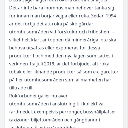
Det är inte bara inomhus man behöver tänka sig
för innan man börjar vejpa eller röka. Sedan 1994
är det förbjudet att röka på skolgårdar,
utomhusområden vid förskolor och fritidshem –
vilket helt klart är toppen då minderåriga inte ska
behöva utsättas eller exponeras för dessa
produkter. I och med den nya lagen som sattes i
verk den 1:a juli 2019, är det förbjudet att röka
tobak eller liknande produkter så som e-cigaretter
på fler utomhusområden som allmänheten har
tillträde till.
Rökförbudet gäller nu även
utomhusområden i anslutning till kollektiva
färdmedel, exempelvis perronger, busshållplatser,
taxizoner, biljettområden och gångbanor i
anslutning till ett spårområde;