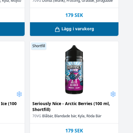
, Kyla, Mojito
70VG
Donut (Munk), Frosting, Grädde, Jordgubbe
179
SEK
g
Lägg i varukorg
Shortfill
Ice (100
Seriously Nice - Arctic Berries (100 ml,
Shortfill)
70VG
Blåbär, Blandade bär, Kyla, Röda Bär
179
SEK