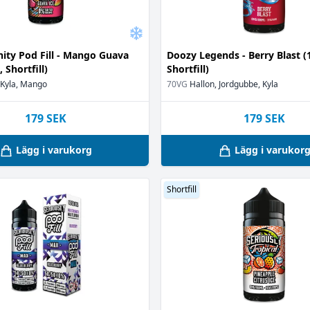
(8)
)
nity Pod Fill - Mango Guava
Doozy Legends - Berry Blast (
, Shortfill)
Shortfill)
 Kyla, Mango
70VG
Hallon, Jordgubbe, Kyla
)
179
SEK
179
SEK
or
(1)
1)
Lägg i varukorg
Lägg i varukor
Shortfill