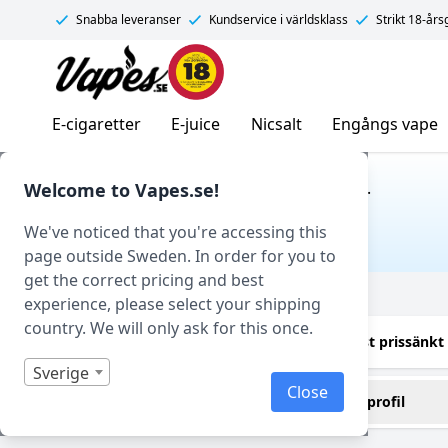
Snabba leveranser
Kundservice i världsklass
Strikt 18-år
Vapes.se
E-cigaretter
E-juice
Nicsalt
Engångs vape
Hem
/ Produkt Tillverkare / DoozyVape Co.
Welcome to Vapes.se!
DOOZYVAPE CO.
We've noticed that you're accessing this
page outside Sweden. In order for you to
get the correct pricing and best
Filtrera
experience, please select your shipping
country. We will only ask for this once.
Endast i lager
Endast prissänkt
Sverige
Close
Innehåller cooling (kyla)
Smakprofil
Ja
Ananas
(32)
(9)