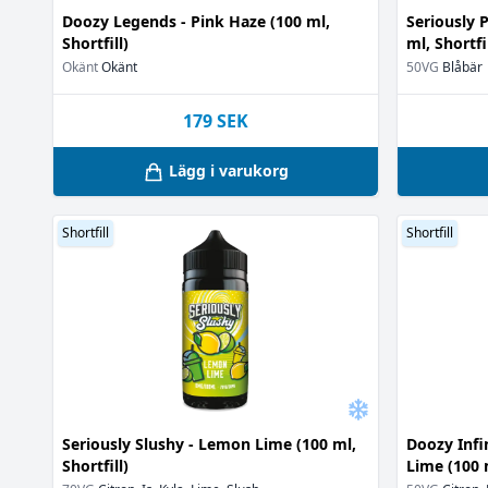
Svart vindruv
Doozy Legends - Pink Haze (100 ml,
Seriously P
Svarta vinbär
Shortfill)
ml, Shortfil
Sylt
(2)
Okänt
Okänt
50VG
Blåbär
Tobak
(2)
Toffee
(1)
179
SEK
Tuggummi
(1)
Vanilj
(6)
Lägg i varukorg
Vaniljglass
(1)
Vaniljkräm
(1)
Shortfill
Shortfill
Vaniljsås
(1)
Vattenmelon
(
Vilda Bär
(1)
Vindruva
(1)
Vingummi
(2)
Äpple
(3)
Seriously Slushy - Lemon Lime (100 ml,
Doozy Infin
Shortfill)
Lime (100 m