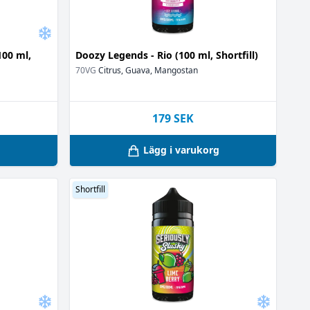
100 ml,
Doozy Legends - Rio (100 ml, Shortfill)
70VG
Citrus, Guava, Mangostan
179
SEK
g
Lägg i varukorg
Shortfill