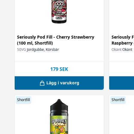
Kakdeg
(1)
Kanel
(1)
Karamell
(2)
Kiwi
(4)
Kola
(1)
Seriously Pod Fill - Cherry Strawberry
Seriously 
Kolsyra
(2)
(100 ml, Shortfill)
Raspberry (
Kyla
(27)
50VG
Jordgubbe, Körsbär
Okänt
Okänt
Körsbär
(6)
Lemonad
(3)
Lime
179
SEK
(5)
Litchi
(3)
Lägg i varukorg
Mandarin
(3)
Mango
(6)
Mangostan
(1)
Shortfill
Shortfill
Melon
(1)
Mint
(3)
Mjölk
(1)
Mojito
(2)
Muffins
(1)