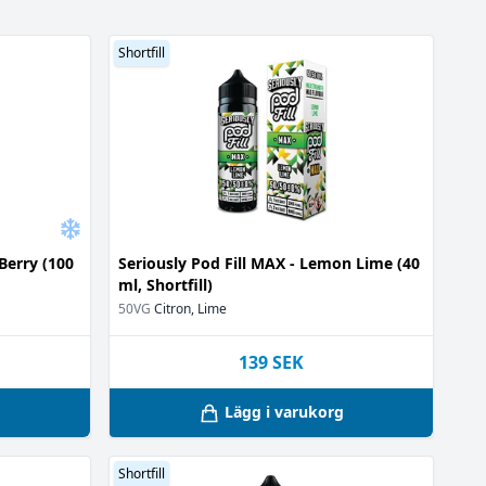
0 ml
(10)
Shortfill
Berry (100
Seriously Pod Fill MAX - Lemon Lime (40
ml, Shortfill)
50VG
Citron, Lime
139
SEK
g
Lägg i varukorg
Shortfill