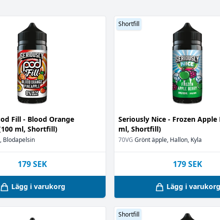
70VG / 30PG
4
(55)
Okänt
(7)
Shortfill
(4)
)
)
Pod Fill - Blood Orange
Seriously Nice - Frozen Apple 
100 ml, Shortfill)
)
ml, Shortfill)
 Blodapelsin
70VG
Grönt äpple, Hallon, Kyla
179
SEK
179
SEK
Lägg i varukorg
Lägg i varukor
(5)
Shortfill