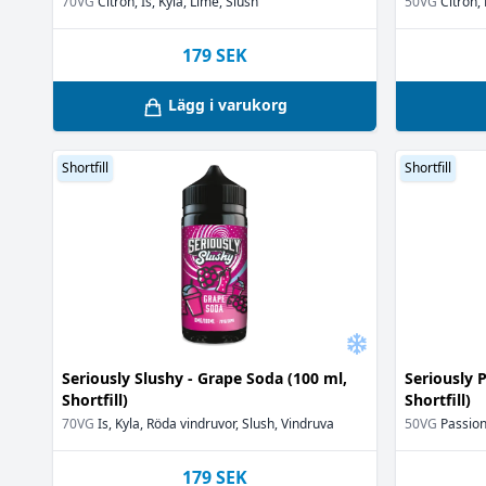
70VG
Citron, Is, Kyla, Lime, Slush
50VG
Citron,
179
SEK
Lägg i varukorg
Shortfill
Shortfill
Seriously Slushy - Grape Soda (100 ml,
Seriously P
Shortfill)
Shortfill)
70VG
Is, Kyla, Röda vindruvor, Slush, Vindruva
50VG
Passion
179
SEK