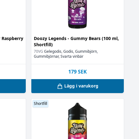
y Raspberry
Doozy Legends - Gummy Bears (100 ml,
Shortfill)
70VG
Gelegodis, Godis, Gummibjörn,
Gummibjörnar, Svarta vinbär
179
SEK
g
Lägg i varukorg
Shortfill