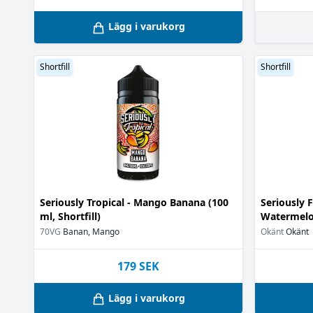
Lägg i varukorg
Shortfill
Shortfill
Seriously Tropical - Mango Banana (100
Seriously 
ml, Shortfill)
Watermelon
70VG
Banan, Mango
Okänt
Okänt
179
SEK
Lägg i varukorg