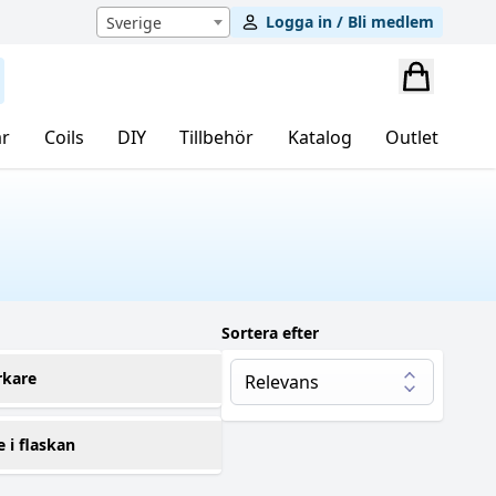
Logga in / Bli medlem
Sverige
r
Coils
DIY
Tillbehör
Katalog
Outlet
Sortera efter
rkare
ozyVape Co.
(109)
e i flaskan
00 ml
(99)