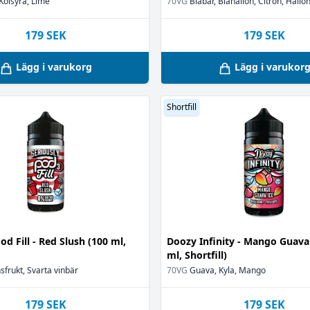
 Kolsyra, Lime
70VG
Blåbär, Blåhallon, Citron, Hallon
179
SEK
179
SEK
Lägg i varukorg
Lägg i varukor
Shortfill
od Fill - Red Slush (100 ml,
Doozy Infinity - Mango Guava 
ml, Shortfill)
sfrukt, Svarta vinbär
70VG
Guava, Kyla, Mango
179
SEK
179
SEK