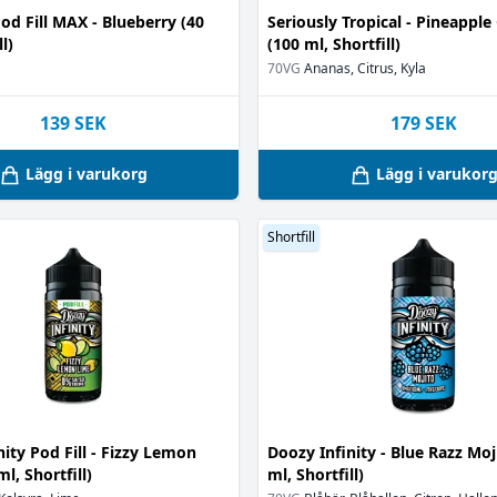
a
(1)
od Fill MAX - Blueberry (40
Seriously Tropical - Pineapple 
(9)
l)
(100 ml, Shortfill)
70VG
Ananas, Citrus, Kyla
139
SEK
179
SEK
Lägg i varukorg
Lägg i varukor
Shortfill
6)
ity Pod Fill - Fizzy Lemon
Doozy Infinity - Blue Razz Moj
l, Shortfill)
ml, Shortfill)