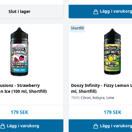
Lägg i varukor
Slut i lager
Shortfill
Fusionz - Strawberry
Doozy Infinity - Fizzy Lemon 
 Ice (100 ml, Shortfill)
ml, Shortfill)
70VG
Citron, Kolsyra, Lime
179
SEK
179
SEK
Lägg i varukorg
Lägg i varukor