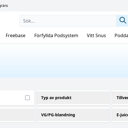
sgräns
Freebase
Förfyllda Podsystem
Vitt Snus
Podda
Typ av produkt
Tillve
Shortfill
Do
(109)
VG/PG-blandning
E-juic
50VG / 50PG
1
(47)