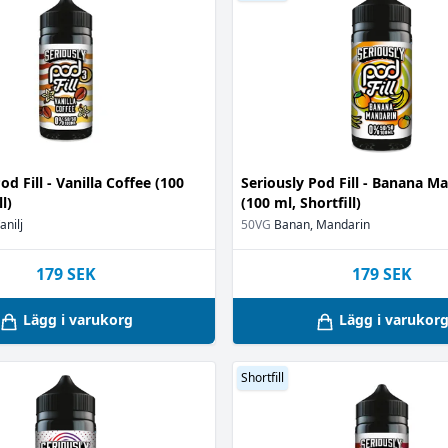
l
(1)
1)
od Fill - Vanilla Coffee (100
Seriously Pod Fill - Banana M
n
(1)
l)
(100 ml, Shortfill)
)
anilj
50VG
Banan, Mandarin
1)
179
SEK
179
SEK
r
(1)
Lägg i varukorg
Lägg i varukor
on
(1)
Shortfill
)