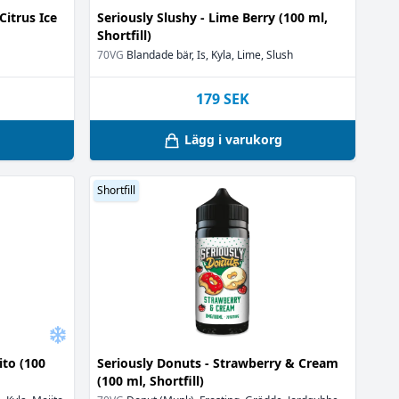
Citrus Ice
Seriously Slushy - Lime Berry (100 ml,
Shortfill)
70VG
Blandade bär, Is, Kyla, Lime, Slush
179
SEK
g
Lägg i varukorg
Shortfill
ito (100
Seriously Donuts - Strawberry & Cream
(100 ml, Shortfill)