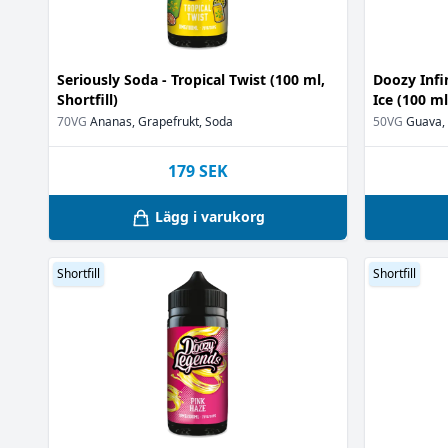
Okänt
(7)
Passionsfrukt
Pepparmint
(1
Seriously Soda - Tropical Twist (100 ml,
Doozy Infi
Persika
(1)
Shortfill)
Ice (100 ml
Päron
(1)
70VG
Ananas, Grapefrukt, Soda
50VG
Guava,
Röda Bär
(3)
Röda vinbär
(1
179
SEK
Röda vindruv
Röda äpplen
(
Lägg i varukorg
Sangria
(1)
Shisha
(2)
Shortfill
Shortfill
Skogsbär
(1)
Slush
(10)
Smör
(1)
Smördeg
(1)
Sockerkaka
(1)
Soda
(4)
Strössel
(1)