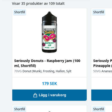
Visar 35 produkter av 109 totalt
Nej
Anis
(8)
(3)
Okänt
Apelsin
(69)
(1)
Shortfill
Shortfill
Bakverk
(2)
Banan
(3)
Björnbär
(4)
Blandade bär
Blodapelsin
(1
Blåbär
(13)
Blåhallon
(8)
Bubbelgum
(1
Seriously Donuts - Raspberry Jam (100
Seriously 
Bubblegum
ml, Shortfill)
Pineapple (
(1
Choklad
70VG
Donut (Munk), Frosting, Hallon, Sylt
50VG
Ananas,
(1)
Citron
(11)
179
SEK
Citrus
(7)
Cocktail
(1)
Lägg i varukorg
Donut (Munk)
Drink
(1)
Frosting
(5)
Shortfill
Shortfill