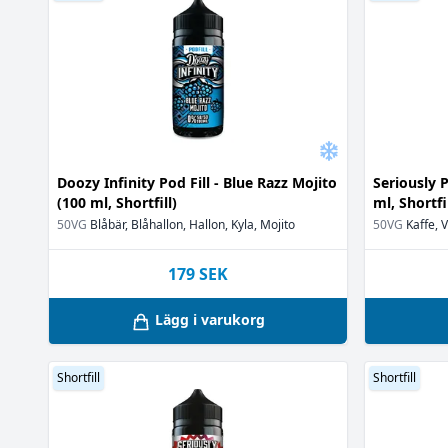
Gelegodis
(2)
Glass
(1)
Godis
(6)
Godiskaramel
Granatäpple
(
Grapefrukt
(1)
Grädde
(6)
Gräddglass
(1)
Doozy Infinity Pod Fill - Blue Razz Mojito
Seriously P
Gröna Äpple
(100 ml, Shortfill)
ml, Shortfil
Grönt äpple
(1
50VG
Blåbär, Blåhallon, Hallon, Kyla, Mojito
50VG
Kaffe, V
Guava
(6)
Gummibjörn
(
179
SEK
Gummibjörna
Hallon
(21)
Lägg i varukorg
Honungsmel
Is
(6)
Shortfill
Shortfill
Jordgubbe
(14
Kaffe
(2)
Kaka
(3)