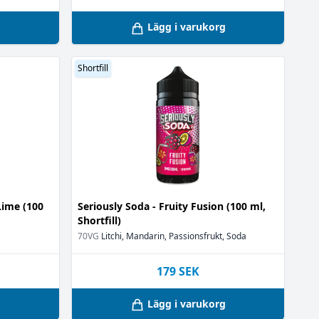
g
Lägg i varukorg
Shortfill
Lime (100
Seriously Soda - Fruity Fusion (100 ml,
Shortfill)
70VG
Litchi, Mandarin, Passionsfrukt, Soda
179
SEK
g
Lägg i varukorg