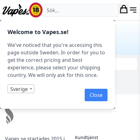
Vapes.se
Hem
/ Produkt Smakprofil / Strawberry
Welcome to Vapes.se!
STRAWBERRY
We've noticed that you're accessing this
page outside Sweden. In order for you to
get the correct pricing and best
Filtrera & sortera
experience, please select your shipping
country. We will only ask for this once.
Visar 0 produkter av 0 totalt
Sverige
Close
Footer
Kundtjänst
Vapes.se startades 2015 i