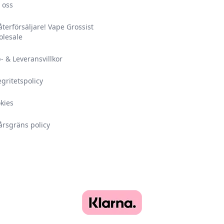
 oss
 återförsäljare! Vape Grossist
lesale
- & Leveransvillkor
egritetspolicy
kies
årsgräns policy