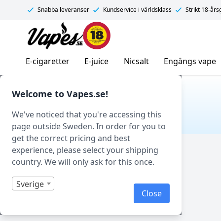
Snabba leveranser
Kundservice i världsklass
Strikt 18-år
Vapes.se
E-cigaretter
E-juice
Nicsalt
Engångs vape
Hem
/ Produkt Smakprofil / Roasted nuts
Welcome to Vapes.se!
ROASTED NUTS
We've noticed that you're accessing this
page outside Sweden. In order for you to
get the correct pricing and best
Filtrera
experience, please select your shipping
country. We will only ask for this once.
Sverige
Close
Visar 0 produkter av 0 totalt