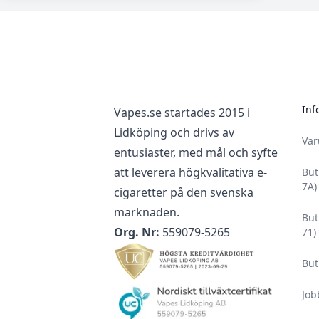
Footer
Inf
Vapes.se startades 2015 i
Lidköping och drivs av
Va
entusiaster, med mål och syfte
att leverera högkvalitativa e-
But
7A)
cigaretter på den svenska
marknaden.
But
Org. Nr:
559079-5265
71)
But
Job