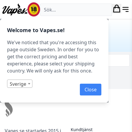
Vapes.se
Hem
/ Produkt Smakprofil / Pastry
Welcome to Vapes.se!
PASTRY
We've noticed that you're accessing this
page outside Sweden. In order for you to
get the correct pricing and best
Filtrera & sortera
experience, please select your shipping
country. We will only ask for this once.
Visar 0 produkter av 0 totalt
Sverige
Close
Footer
Kundtjänst
Vapes.se startades 2015 i