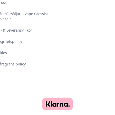
 oss
 återförsäljare! Vape Grossist
lesale
- & Leveransvillkor
egritetspolicy
kies
årsgräns policy