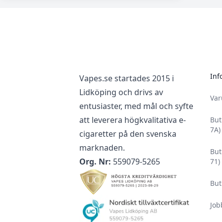
Footer
Inf
Vapes.se startades 2015 i
Lidköping och drivs av
Va
entusiaster, med mål och syfte
att leverera högkvalitativa e-
But
7A)
cigaretter på den svenska
marknaden.
But
Org. Nr:
559079-5265
71)
But
Job