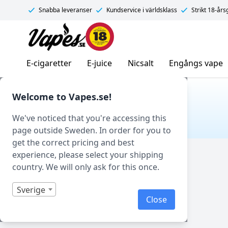
Snabba leveranser
Kundservice i världsklass
Strikt 18-år
Vapes.se
E-cigaretter
E-juice
Nicsalt
Engångs vape
Hem
/ Produkt Smakprofil / Lingon
Welcome to Vapes.se!
LINGON
We've noticed that you're accessing this
page outside Sweden. In order for you to
get the correct pricing and best
Filtrera
experience, please select your shipping
country. We will only ask for this once.
Sverige
Close
Visar 0 produkter av 0 totalt