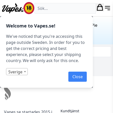
Vapes.se
Hem
/ Produkt Smakprofil / Lemon Meringue Pie
Welcome to Vapes.se!
LEMON MERINGUE PIE
We've noticed that you're accessing this
page outside Sweden. In order for you to
get the correct pricing and best
Filtrera & sortera
experience, please select your shipping
country. We will only ask for this once.
Visar 0 produkter av 0 totalt
Sverige
Close
Footer
Kundtjänst
Vapes.se startades 2015 i