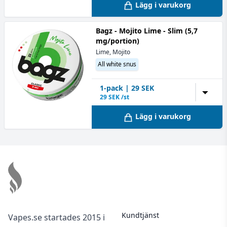
Lägg i varukorg
Bagz - Mojito Lime - Slim (5,7
mg/portion)
Lime, Mojito
All white snus
1
-pack
|
29
SEK
▼
29
SEK /st
Lägg i varukorg
Footer
Kundtjänst
Vapes.se startades 2015 i