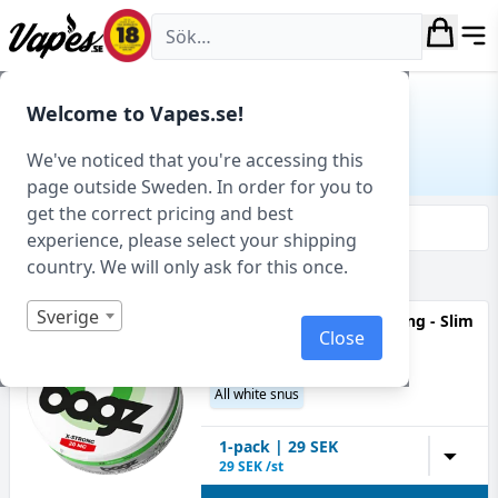
Vapes.se
Hem
/ Produkt Serie / Mojito Lime
Welcome to Vapes.se!
MOJITO LIME
We've noticed that you're accessing this
page outside Sweden. In order for you to
get the correct pricing and best
Filtrera & sortera
experience, please select your shipping
country. We will only ask for this once.
Visar 2 produkter av 2 totalt
Sverige
Bagz - Mojito Lime X-Strong - Slim
Close
(14,2 mg/portion)
Lime, Mojito
All white snus
1
-pack
|
29
SEK
▼
29
SEK /st