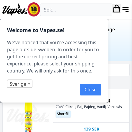
Vapes.se
Hem
/ Produkt Serie / Dinner Lady Dessert Range
Welcome to Vapes.se!
DINNER LADY DESSERT
We've noticed that you're accessing this
RANGE
page outside Sweden. In order for you to
get the correct pricing and best
experience, please select your shipping
Filtrera & sortera
country. We will only ask for this once.
Sverige
Visar 3 produkter av 3 totalt
Close
Dinner Lady - Lemon Tart
(Desserts) (50 ml, Shortfill)
70VG
Citron, Paj, Pajdeg, Vanilj, Vaniljsås
Shortfill
139
SEK