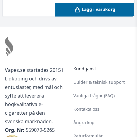
Lägg i varukorg
Footer
Kundtjänst
Vapes.se startades 2015 i
Lidköping och drivs av
Guider & teknisk support
entusiaster, med mål och
syfte att leverera
Vanliga frågor (FAQ)
högkvalitativa e-
Kontakta oss
cigaretter på den
svenska marknaden.
Ångra köp
Org. Nr:
559079-5265
Returformulär