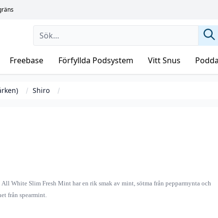
sgräns
Freebase
Förfyllda Podsystem
Vitt Snus
Podda
ärken)
Shiro
 All White Slim Fresh Mint har en rik smak av mint, sötma från pepparmynta och
het från spearmint.