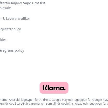
 återförsäljare! Vape Grossist
lesale
- & Leveransvillkor
egritetspolicy
kies
årsgräns policy
e, Android, logotypen för Android, Google Play och logotypen för Google Play ä
en för App Store® är varumärken som tillhör Apple Inc. Alexa och logotypen för