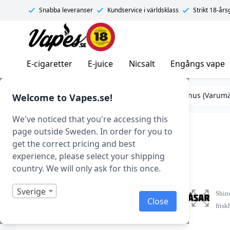
Snabba leveranser
Kundservice i världsklass
Strikt 18-år
Vapes.se
E-cigaretter
E-juice
Nicsalt
Engångs vape
Tobaksfritt snus (Nikotinpåsar)
Tobaksfritt Snus (Varum
Welcome to Vapes.se!
We've noticed that you're accessing this
Shiro Sweet Mint
page outside Sweden. In order for you to
get the correct pricing and best
Art.nr: 39039
experience, please select your shipping
Slut i lager
country. We will only ask for this once.
Sverige
Shiro
Close
frisk