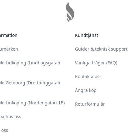
ormation
Kundtjänst
rumärken
Guider & teknisk support
ik: Lidköping (Lindhagsgatan
Vanliga frågor (FAQ)
Kontakta oss
ik: Göteborg (Drottninggatan
Ångra köp
ik: Linköping (Nordengatan 1B)
Returformulär
ba hos oss
 oss