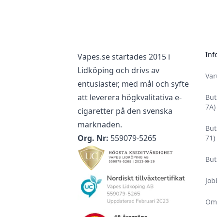
Inf
Vapes.se startades 2015 i
Lidköping och drivs av
Va
entusiaster, med mål och syfte
att leverera högkvalitativa e-
But
7A)
cigaretter på den svenska
marknaden.
But
Org. Nr:
559079-5265
71)
But
Job
Om