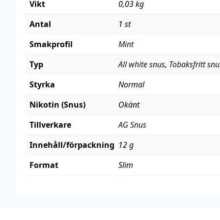
Vikt
0,03 kg
Antal
1 st
Smakprofil
Mint
Typ
All white snus
,
Tobaksfritt snu
Styrka
Normal
Nikotin (Snus)
Okänt
Tillverkare
AG Snus
Innehåll/förpackning
12 g
Format
Slim
Footer