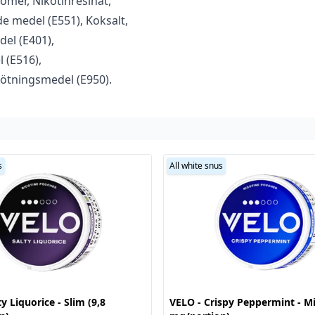
romer, Nikotinresinat,
 medel (E551), Koksalt,
el (E401),
 (E516),
s
Sötningsmedel (E950).
s
All white snus
y Liquorice - Slim (9,8
VELO - Crispy Peppermint - Mi