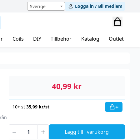
Logga in / Bli medlem
Sverige
r
Coils
DIY
Tillbehör
Katalog
Outlet
40,99
kr
+
10+ st
35,99
kr
/st
från
−
+
Lägg till i varukorg
Loop