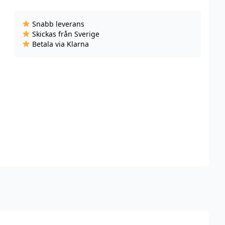
-
Creamy
Snabb leverans
Cappuccino
Skickas från Sverige
Strong
Betala via Klarna
-
Slim
(9,4
mg/portion)
mängd