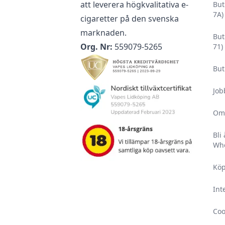
att leverera högkvalitativa e-
But
7A)
cigaretter på den svenska
marknaden.
But
Org. Nr:
559079-5265
71)
But
Job
Om
Bli
Who
Köp
Int
Coo