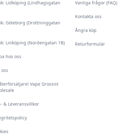
ik: Lidköping (Lindhagsgatan
Vanliga frågor (FAQ)
Kontakta oss
ik: Göteborg (Drottninggatan
Ångra köp
ik: Linköping (Nordengatan 1B)
Returformulär
ba hos oss
 oss
 återförsäljare! Vape Grossist
lesale
- & Leveransvillkor
egritetspolicy
kies