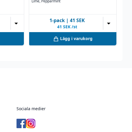
Lime, Pepparmint
1
-pack
|
41
SEK
▼
▼
41
SEK /st
Lägg i varukorg
Sociala medier