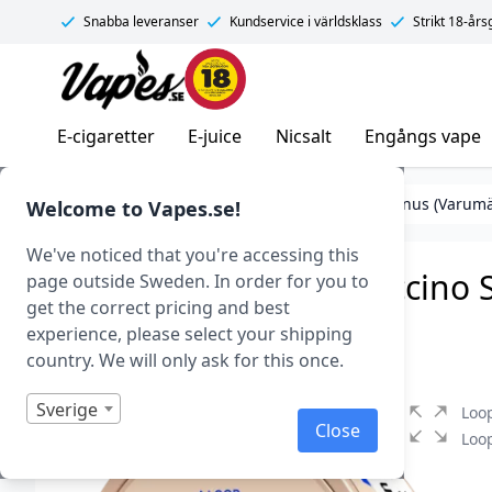
Snabba leveranser
Kundservice i världsklass
Strikt 18-år
Vapes.se
E-cigaretter
E-juice
Nicsalt
Engångs vape
Tobaksfritt snus (Nikotinpåsar)
Tobaksfritt Snus (Varum
Welcome to Vapes.se!
We've noticed that you're accessing this
Loop – Creamy Cappuccino St
page outside Sweden. In order for you to
get the correct pricing and best
Art.nr: 42291
experience, please select your shipping
I lager
country. We will only ask for this once.
Sverige
Loo
Close
Loop