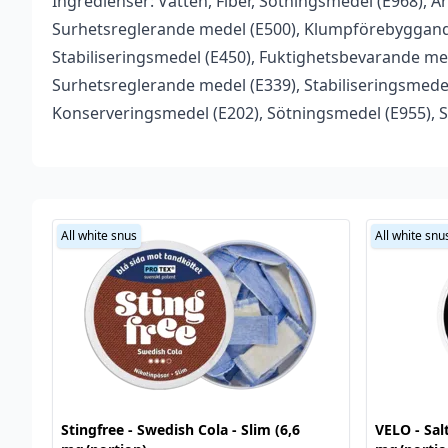
Ingredienser: Vatten, Fiber, Sötningsmedel (E968), A
Vikt
0,031 kg
Surhetsreglerande medel (E500), Klumpförebyggande
Antal
1 st
Stabiliseringsmedel (E450), Fuktighetsbevarande med
Surhetsreglerande medel (E339), Stabiliseringsmedel
Typ
All white snus
,
Tobaksfritt snu
Konserveringsmedel (E202), Sötningsmedel (E955), 
Smakprofil
Hasselnöt
,
Karamell
,
Kaffe
Tillverkare
LOOP
Styrka
Stark
All white snus
All white snu
Nikotin (Snus)
9,4 mg/portion
Innehåll/förpackning
13,75
Format
Slim
Serie
Creamy Cappuccino
Stingfree - Swedish Cola - Slim (6,6
VELO - Salt