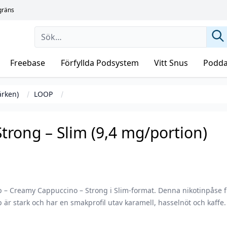
sgräns
Freebase
Förfyllda Podsystem
Vitt Snus
Podda
ärken)
LOOP
rong – Slim (9,4 mg/portion)
p – Creamy Cappuccino – Strong i Slim-format. Denna nikotinpåse 
 är stark och har en smakprofil utav karamell, hasselnöt och kaffe.