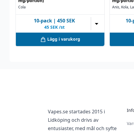
mg/portion)
mg/portio
Cola
Anis, Kola, L
10
-pack
|
450
SEK
10
-
▼
45
SEK /st
Lägg i varukorg
Footer
Inf
Vapes.se startades 2015 i
Lidköping och drivs av
Va
entusiaster, med mål och syfte