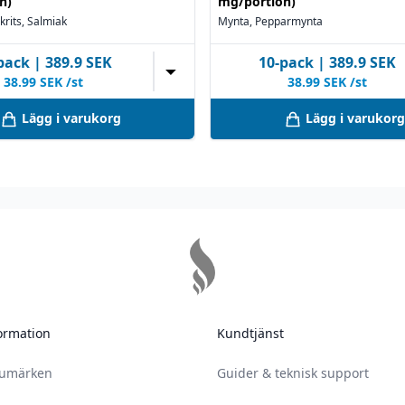
n)
mg/portion)
akrits, Salmiak
Mynta, Pepparmynta
pack
|
389.9
SEK
10
-pack
|
389.9
SEK
▼
38.99
SEK /st
38.99
SEK /st
Lägg i varukorg
Lägg i varukorg
ormation
Kundtjänst
rumärken
Guider & teknisk support