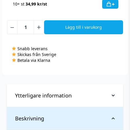
+
10+ st
34,99
kr
/st
−
+
Lägg till i varukorg
Kelly
White
-
Snabb leverans
Raspberry
Skickas från Sverige
Lemon
Betala via Klarna
-
Slim
(10
mg/portion)
mängd
Ytterligare information
Vikt
0,027 kg
Beskrivning
Antal
1 st