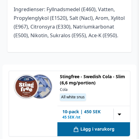
Ingredienser: Fyllnadsmedel (E460), Vatten,
Bär
,
Blandade bär
,
Smakprofil
Propylenglykol (E1520), Salt (Nacl), Arom, Xylitol
Citron
,
Hallon
(E967), Citronsyra (E330), Natriumkarbonat
Tillverkare
Kelly White
(E500), Nikotin, Sukralos (E955), Ace-K (E950).
All white snus
,
Typ
Tobaksfritt snus
Styrka
Extra stark
Stingfree - Swedish Cola - Slim
Nikotin (Snus)
10 mg/portion
(6,6 mg/portion)
Cola
Innehåll/förpackning
12 g
All white snus
Format
Slim
10
-pack
|
450
SEK
▼
45
SEK /st
Lägg i varukorg