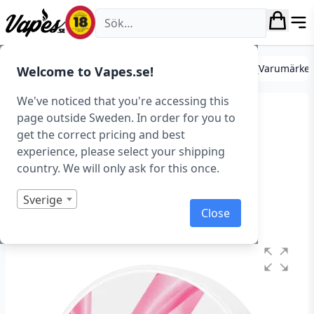
Vapes.se
Tobaksfritt snus (Nikotinpåsar)
Tobaksfritt Snus (Varumärke
Welcome to Vapes.se!
We've noticed that you're accessing this
Kelly White – Raspberry
page outside Sweden. In order for you to
get the correct pricing and best
Lemon – Slim (10
experience, please select your shipping
mg/portion)
country. We will only ask for this once.
Art.nr: 43678
Sverige
Close
I lager