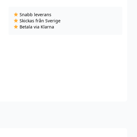
-
Strawberry
Snabb leverans
-
Skickas från Sverige
Slim
Betala via Klarna
(4,5
mg/portion)
mängd