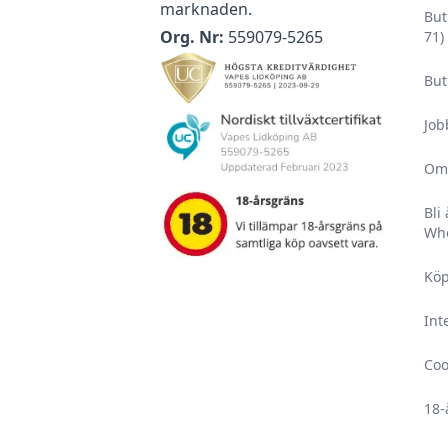
marknaden.
But
Org. Nr:
559079-5265
71)
But
Job
Om
Bli
Who
Köp
Int
Coo
18-