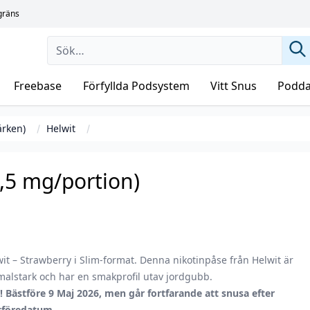
sgräns
Freebase
Förfyllda Podsystem
Vitt Snus
Podda
ärken)
Helwit
4,5 mg/portion)
it – Strawberry i Slim-format. Denna nikotinpåse från Helwit är
alstark och har en smakprofil utav jordgubb.
 Bästföre 9 Maj 2026, men går fortfarande att snusa efter
tföredatum.