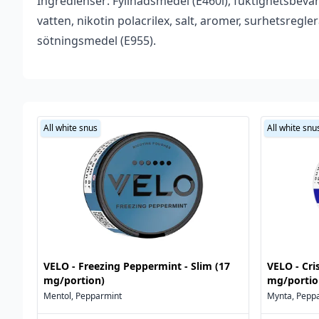
Ingredienser: Fyllnadsmedel (E460i), fuktighetsbeva
Vikt
0,025 kg
vatten, nikotin polacrilex, salt, aromer, surhetsregl
Antal
1 st
sötningsmedel (E955).
Smakprofil
Jordgubbe
Tillverkare
Helwit
Tillverkningsland
Sverige
All white snus
All white snu
Styrka
Normal
Nikotin (Snus)
4,5 mg/portion
Innehåll/förpackning
10 g
Format
Slim
VELO - Freezing Peppermint - Slim (17
VELO - Cri
Typ
All white snus
,
Tobaksfritt snu
mg/portion)
mg/portio
Mentol, Pepparmint
Mynta, Pepp