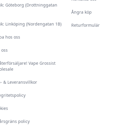
ik: Göteborg (Drottninggatan
Ångra köp
ik: Linköping (Nordengatan 1B)
Returformulär
ba hos oss
 oss
 återförsäljare! Vape Grossist
lesale
- & Leveransvillkor
egritetspolicy
kies
årsgräns policy