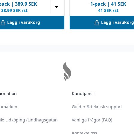
pack
|
389.9
SEK
1
-pack
|
41
SEK
▼
38.99
SEK /st
41
SEK /st
Lägg i varukorg
Lägg i varukorg
ormation
Kundtjänst
rumärken
Guider & teknisk support
ik: Lidköping (Lindhagsgatan
Vanliga frågor (FAQ)
Kontakta oss