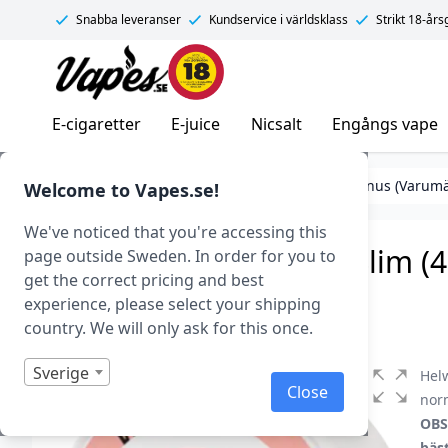
Snabba leveranser
Kundservice i världsklass
Strikt 18-år
Vapes.se
E-cigaretter
E-juice
Nicsalt
Engångs vape
Tobaksfritt snus (Nikotinpåsar)
Tobaksfritt Snus (Varum
Welcome to Vapes.se!
We've noticed that you're accessing this
Helwit – Strawberry – Slim (
page outside Sweden. In order for you to
get the correct pricing and best
Art.nr: 42733
experience, please select your shipping
I lager
country. We will only ask for this once.
Sverige
Helw
Close
norm
OBS!
bäs