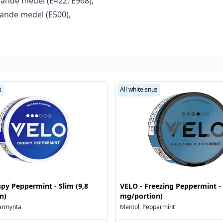
rande medel (E422, E968),
erande medel (E500),
s
All white snus
spy Peppermint - Slim (9,8
VELO - Freezing Peppermint - 
s
n)
mg/portion)
armynta
Mentol, Pepparmint