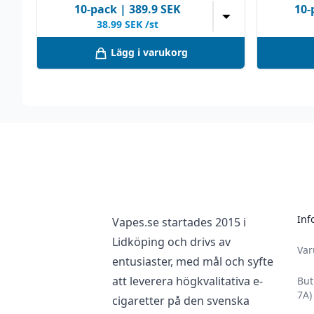
10
-pack
|
389.9
SEK
10
-
▼
38.99
SEK /st
Lägg i varukorg
Footer
Inf
Vapes.se startades 2015 i
Lidköping och drivs av
Va
entusiaster, med mål och syfte
att leverera högkvalitativa e-
But
7A)
cigaretter på den svenska