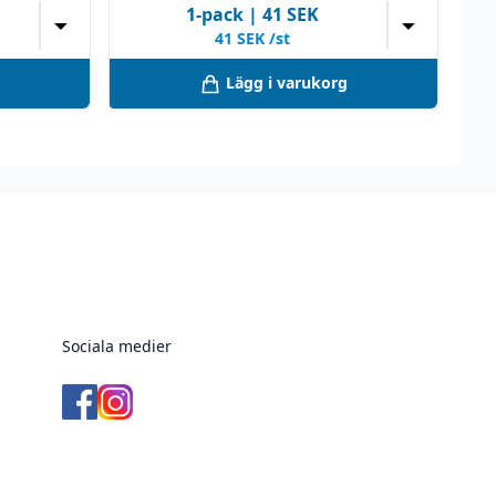
1
-pack
|
41
SEK
▼
▼
41
SEK /st
Lägg i varukorg
Sociala medier