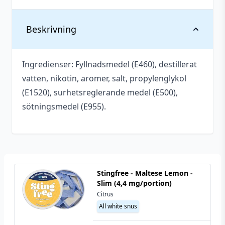
Vikt
0,031 kg
Beskrivning
Antal
1 st
Ingredienser: Fyllnadsmedel (E460), destillerat
Smakprofil
Cola
vatten, nikotin, aromer, salt, propylenglykol
Tillverkare
XQS
(E1520), surhetsreglerande medel (E500),
sötningsmedel (E955).
All white snus
,
Typ
Tobaksfritt snus
Styrka
Stark
Nikotin (Snus)
8 mg/portion
Stingfree - Maltese Lemon -
Slim (4,4 mg/portion)
Innehåll/förpackning
10 g
Citrus
Format
Slim
All white snus