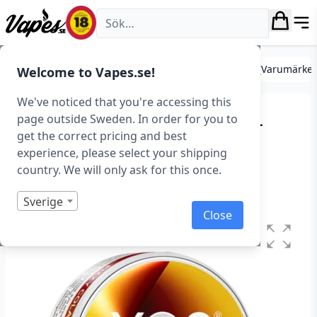
Vapes.se
Tobaksfritt snus (Nikotinpåsar)
Tobaksfritt Snus (Varumärke
Welcome to Vapes.se!
We've noticed that you're accessing this
XQS – Fizzy Cola Strong –
page outside Sweden. In order for you to
get the correct pricing and best
Slim (8 mg/portion)
experience, please select your shipping
country. We will only ask for this once.
Art.nr: 41477
Slut i lager
Sverige
Close