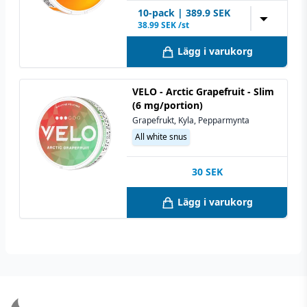
10
-pack
|
389.9
SEK
▼
38.99
SEK /st
Lägg i varukorg
VELO - Arctic Grapefruit - Slim
(6 mg/portion)
Grapefrukt, Kyla, Pepparmynta
All white snus
30
SEK
Lägg i varukorg
Footer