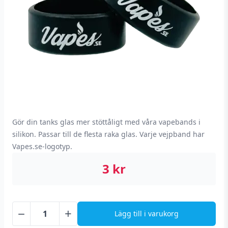
Gör din tanks glas mer stöttåligt med våra vapebands i
silikon. Passar till de flesta raka glas. Varje vejpband har
Vapes.se-logotyp.
3
kr
−
+
Lägg till i varukorg
Vapes.se