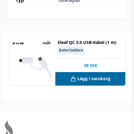
Typ
Tankskydd
Eleaf QC 3.0 USB-Kabel (1 m)
Batteriladdare
39
SEK
Lägg i varukorg
Footer