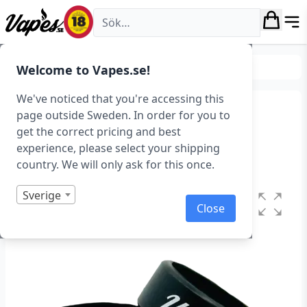
Vapes.se
Tillverkare
Vapes.se
Welcome to Vapes.se!
We've noticed that you're accessing this
Vapes.se Vapeband
page outside Sweden. In order for you to
get the correct pricing and best
Art.nr: 39717
experience, please select your shipping
I lager
country. We will only ask for this once.
Sverige
Close