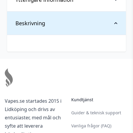
Vikt
0,01 kg
Beskrivning
Material
Glas
Tillverkare
HorizonTech
Typ
Reservglas
Footer
Kundtjänst
Vapes.se startades 2015 i
Lidköping och drivs av
Guider & teknisk support
entusiaster, med mål och
syfte att leverera
Vanliga frågor (FAQ)