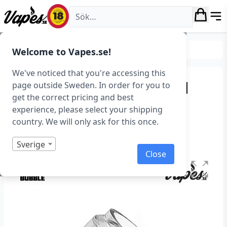
Vapes.se
Tillverkare
Vapes.se
Welcome to Vapes.se!
We've noticed that you're accessing this
HorizonTech Magico Pod
page outside Sweden. In order for you to
get the correct pricing and best
Bubbelglas (5,5 ml)
experience, please select your shipping
country. We will only ask for this once.
Art.nr: 38800
Slut i lager
Sverige
Close