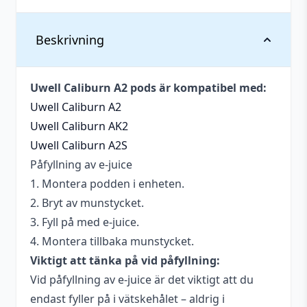
Vikt
0,035 kg
Beskrivning
Dimensioner
80 × 28 × 139 mm
Uwell Caliburn A2 pods är kompatibel med:
Tillverkare
Uwell
Uwell Caliburn A2
Poddar (Påfyllningsbara
Uwell Caliburn AK2
Typ
pods)
Uwell Caliburn A2S
Påfyllning av e-juice
Vätskekapacitet
2 ml
1. Montera podden i enheten.
2. Bryt av munstycket.
3. Fyll på med e-juice.
4. Montera tillbaka munstycket.
Viktigt att tänka på vid påfyllning:
Vid påfyllning av e-juice är det viktigt att du
endast fyller på i vätskehålet – aldrig i