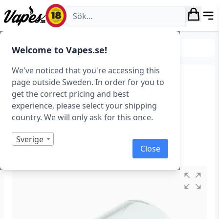
Vapes.se
Tillverkare
Kangertech
Welcome to Vapes.se!
We've noticed that you're accessing this
Kanger – Toptank Nano
page outside Sweden. In order for you to
get the correct pricing and best
Reservglas (SUBVOD) –
experience, please select your shipping
Utgående
country. We will only ask for this once.
Art.nr: 38365
Sverige
Close
Slut i lager