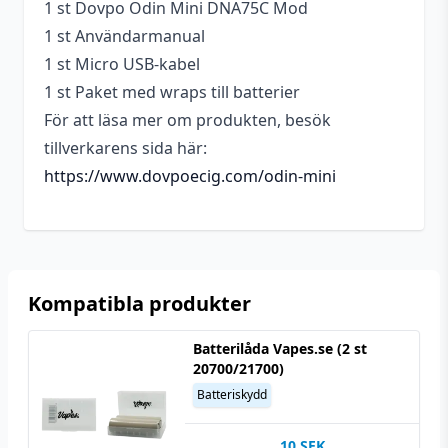
stöds
1 st Dovpo Odin Mini DNA75C Mod
1 st Användarmanual
Batterier medföljer
Nej
1 st Micro USB-kabel
Längd
36,3 mm
1 st Paket med wraps till batterier
För att läsa mer om produkten, besök
tillverkarens sida här:
https://www.dovpoecig.com/odin-mini
Kompatibla produkter
Batterilåda Vapes.se (2 st
20700/21700)
Batteriskydd
10
SEK