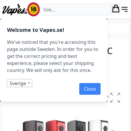
Vapes.se
Tillverkare
Dovpo
Welcome to Vapes.se!
We've noticed that you're accessing this
Dovpo Odin Mini DNA75C
page outside Sweden. In order for you to
get the correct pricing and best
Mod (75 W)
experience, please select your shipping
country. We will only ask for this once.
Art.nr: 39394
Slut i lager
Sverige
Close