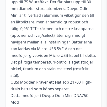
upp till 75 W uteffekt. Det får plats upp till 30
Variabel watt
1 – 200 W
mm diameter stora atomizers. Dovpo Odin
USB-anslutning
Micro-USB
Mini är tillverkad i aluminium vilket gör den till
Tillverkare
Dovpo
en lättviktare, men är samtidigt robust och
tålig. 0,96″ TFT-skärmen och de tre knapparna
Skärm
0,96" TFT-skärm
(upp, ner och välj/select) låter dig smidigt
Antal batterier som
navigera mellan alla inställningar. Batterierna
1 st
krävs
kan laddas via Micro USB 5V/1A och det
medföljer givetvis en Micro USB-kabel till detta.
Temperaturkontroll,
Lägen
Det pålitliga temperaturkontrollsläget stödjer
Variabel Watt (VW/Power)
nickel, titanium och stainless steel (rostfritt
Laddning via USB
Ja (Max 1 A)
stål).
Höjd
90,5 mm
OBS! Modden kräver ett Flat Top 21700 High-
drain batteri som köpes separat.
Bredd
32 mm
Detta medföljer i Dovpo Odin Mini DNA75C
Batterityper som
Mod
21700