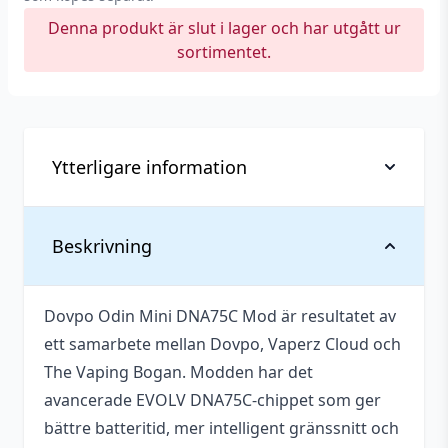
Denna produkt är slut i lager och har utgått ur
sortimentet.
Ytterligare information
Anslutning (Gänga)
510
Beskrivning
Temperaturkontroll
Ja
Dovpo Odin Mini DNA75C Mod är resultatet av
Avancerat, För erfarna
ett samarbete mellan Dovpo, Vaperz Cloud och
Egenskaper
vejpare, Justerbara
The Vaping Bogan. Modden har det
inställningar
avancerade EVOLV DNA75C-chippet som ger
Volt
0,2 – 8V
bättre batteritid, mer intelligent gränssnitt och