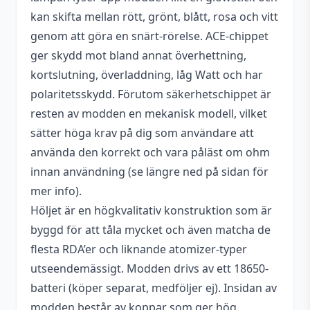
kan skifta mellan rött, grönt, blått, rosa och vitt
Bredd
28 mm
genom att göra en snärt-rörelse. ACE-chippet
ger skydd mot bland annat överhettning,
Diameter
26 mm
kortslutning, överladdning, låg Watt och har
Max diameter
24 mm
polaritetsskydd. Förutom säkerhetschippet är
på atomizer
resten av modden en mekanisk modell, vilket
Tillverkare
Acrohm
sätter höga krav på dig som användare att
använda den korrekt och vara påläst om ohm
Typ
Mod (Semi-mekanisk)
innan användning (se längre ned på sidan för
Utbytbara
mer info).
Ja
batterier
Höljet är en högkvalitativ konstruktion som är
byggd för att tåla mycket och även matcha de
Egenskaper
Avancerat
flesta RDA’er och liknande atomizer-typer
utseendemässigt. Modden drivs av ett 18650-
batteri (köper separat, medföljer ej). Insidan av
modden består av koppar som ger hög