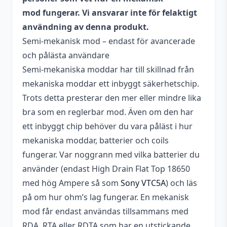
mod fungerar. Vi ansvarar inte för felaktigt
användning av denna produkt.
Semi-mekanisk mod – endast för avancerade
och pålästa användare
Semi-mekaniska moddar har till skillnad från
mekaniska moddar ett inbyggt säkerhetschip.
Trots detta presterar den mer eller mindre lika
bra som en reglerbar mod. Även om den har
ett inbyggt chip behöver du vara påläst i hur
mekaniska moddar, batterier och coils
fungerar. Var noggrann med vilka batterier du
använder (endast High Drain Flat Top 18650
med hög Ampere så som
Sony VTC5A
) och läs
på om hur ohm’s lag fungerar. En mekanisk
mod får endast användas tillsammans med
RDA, RTA eller RDTA som har en utstickande