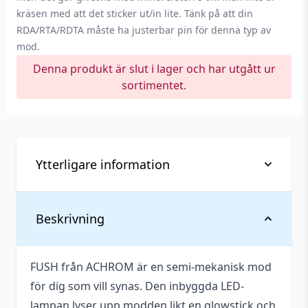
kräsen med att det sticker ut/in lite. Tänk på att din
RDA/RTA/RDTA måste ha justerbar pin för denna typ av
mod.
Denna produkt är slut i lager och har utgått ur
sortimentet.
Ytterligare information
Höjd
110 mm
Beskrivning
Batterier
Nej
medföljer
FUSH från ACHROM är en semi-mekanisk mod
för dig som vill synas. Den inbyggda LED-
Batterityper
18650
lampan lyser upp modden likt en glowstick och
som stöds