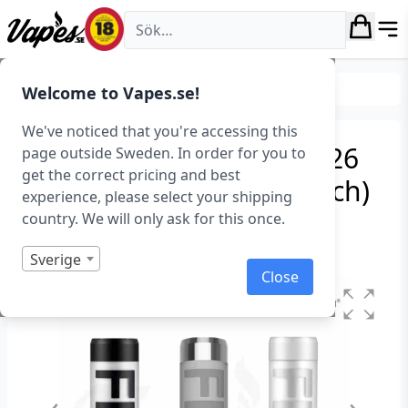
Vapes.se
Okategoriserad
Welcome to Vapes.se!
We've noticed that you're accessing this
Acrohm Fush LED Mod (26
page outside Sweden. In order for you to
get the correct pricing and best
mm, Mekanisk/Semi-Mech)
experience, please select your shipping
country. We will only ask for this once.
Art.nr: 36566
Slut i lager
Sverige
Close